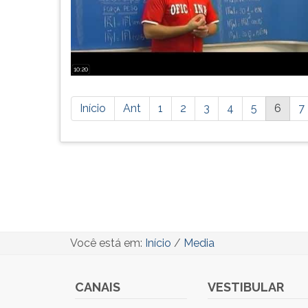
10:20
Está
Início
Ant
1
2
3
4
5
6
7
página
possui
mais
resultados,
pressione
tab
e
ENTER
para
Você está em:
Início
/
Media
ir
a
próxima
CANAIS
VESTIBULAR
página.