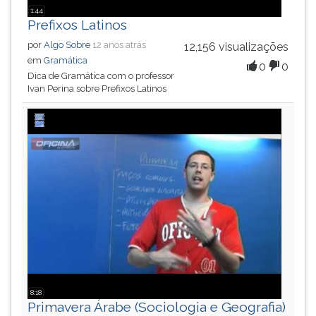
1:44
Prefixos Latinos
por
Algo Sobre
12 anos atrás
12,156 visualizações
em
Gramática
0
0
Dica de Gramática com o professor
Ivan Perina sobre Prefixos Latinos
8:18
Primavera Árabe (Sociologia e Geografia)