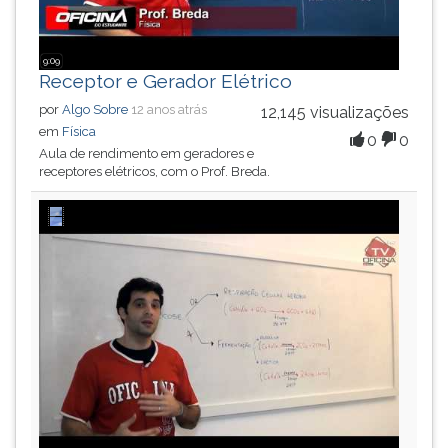
9:09
Receptor e Gerador Elétrico
por
Algo Sobre
12 anos atrás
12,145 visualizações
em
Física
0
0
Aula de rendimento em geradores e
receptores elétricos, com o Prof. Breda.