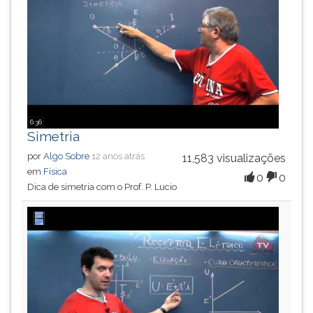
6:36
Simetria
por
Algo Sobre
12 anos atrás
11,583 visualizações
em
Física
0
0
Dica de simetria com o Prof. P. Lucio