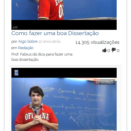
3:12
Como fazer uma boa Dissertação
por
Algo Sobre
12 anos atrás
14,305 visualizações
em
Redação
0
0
Prof. Fabius dá dica para fazer uma
boa dissertação.