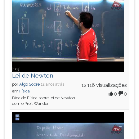
11:13
Lei de Newton
por
Algo Sobre
12 anos atrás
12,116 visualizações
em
Física
0
0
Dica de Física sobre lei de Newton
com o Prof. Wander.