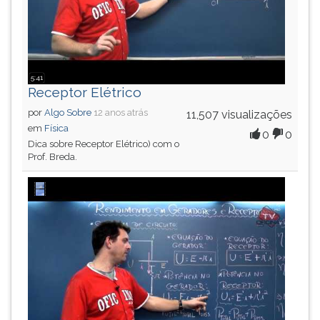
5:41
Receptor Elétrico
por
Algo Sobre
12 anos atrás
11,507 visualizações
em
Física
0
0
Dica sobre Receptor Elétrico) com o
Prof. Breda.