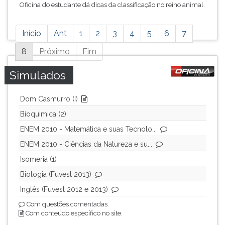
Oficina do estudante dá dicas da classificação no reino animal.
Está
Início
Ant
1
2
3
4
5
6
7
página
possui
8
Próximo
Fim
mais
Simulados
resultados,
pressione
tab
Dom Casmurro (I)
e
Bioquimica (2)
ENTER
para
ENEM 2010 - Matemática e suas Tecnolo...
ir
ENEM 2010 - Ciências da Natureza e su...
a
Isomeria (1)
próxima
página.
Biologia (Fuvest 2013)
Inglês (Fuvest 2012 e 2013)
Com questões comentadas.
Com conteúdo específico no site.