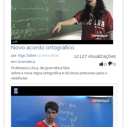
ouvir
essa
instrução
novamente.
4:06
Novo acordo ortográfico
por
Algo Sobre
12 anos atrás
12,127 visualizações
em
Gramática
0
0
Professora Lilica, de gramática fala
sobre a nova regra ortográfica e dá dicas preciosas para o
vestibular.