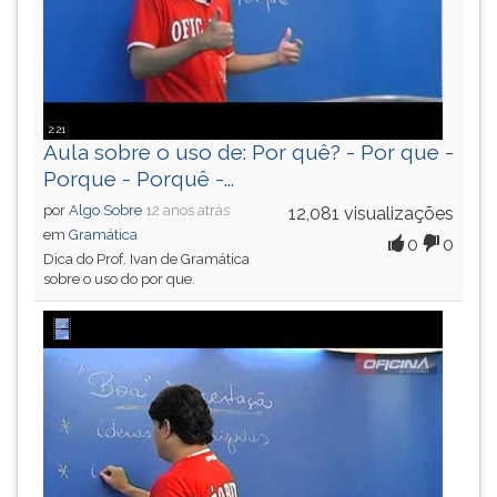
2:21
Aula sobre o uso de: Por quê? - Por que -
Porque - Porquê -...
por
Algo Sobre
12 anos atrás
12,081 visualizações
em
Gramática
0
0
Dica do Prof. Ivan de Gramática
sobre o uso do por que.