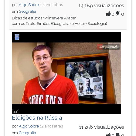
por
Algo Sobre
12 anos atrás
14,189 visualizações
em
Geografia
0
0
Dicas de estudos "Primavera Árabe"
com os Profs. Simões (Geografia) e Heitor (Sociologia)
3:30
Eleições na Rússia
por
Algo Sobre
12 anos atrás
11,256 visualizações
em
Geografia
0
0