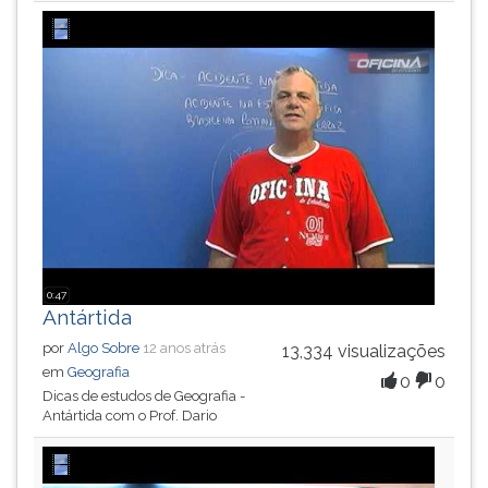
0:47
Antártida
por
Algo Sobre
12 anos atrás
13,334 visualizações
em
Geografia
0
0
Dicas de estudos de Geografia -
Antártida com o Prof. Dario