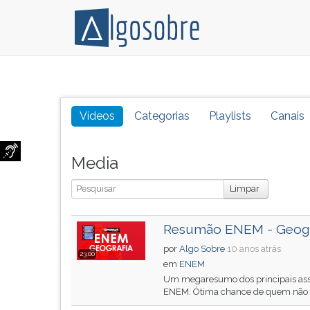
Conteúdo
Pressione
grátis
TAB
para
e
Vídeos
Categorias
Playlists
Canais
vestibular,
depois
enem
F
e
para
Media
concursos.
ouvir
Busca
Videoaulas,
o
Limpar
resumos
conteúdo
e
principal
Resumão ENEM - Geogr
download
desta
de
tela.
por
Algo Sobre
10 anos atrás
23:00
livros,
Para
em
ENEM
biografias,
pular
Um megaresumo dos principais ass
ENEM. Ótima chance de quem não es
guia
essa