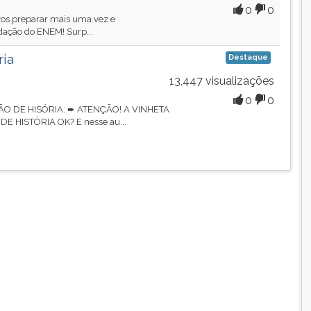
0
0
a vos preparar mais uma vez e
edação do ENEM! Surp...
ia
Destaque
13,447 visualizações
0
0
O DE HISÓRIA: ➨ ATENÇÃO! A VINHETA
E HISTÓRIA OK? E nesse au...