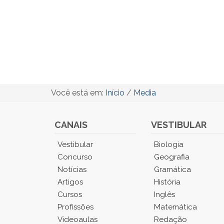
Você está em:
Início
/
Media
CANAIS
VESTIBULAR
Você
Vestibular
Biologia
está
Concurso
Geografia
no
Notícias
Gramática
Menu
Artigos
História
Principal.
Cursos
Inglês
Pressione
TAB
Profissões
Matemática
e
Videoaulas
Redação