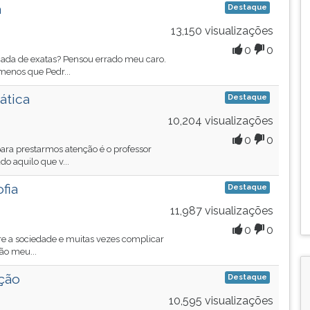
a
Destaque
13,150 visualizações
0
0
nada de exatas? Pensou errado meu caro.
enos que Pedr...
ática
Destaque
10,204 visualizações
0
0
ara prestarmos atenção é o professor
o aquilo que v...
fia
Destaque
11,987 visualizações
0
0
sobre a sociedade e muitas vezes complicar
ão meu...
ção
Destaque
10,595 visualizações