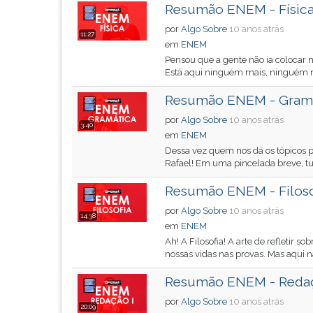
de
leitura
Resumão ENEM - Físic
profissões,
pressione
por
Algo Sobre
10 anos atrás
simulados
TAB
11:27
em
ENEM
comentados.
e
Pensou que a gente não ia colocar 
Acessibilidade
depois
Está aqui ninguém mais, ninguém m
sem
F.
leitor
Para
Resumão ENEM - Gram
de
pausar
por
Algo Sobre
10 anos atrás
tela.
a
3:40
em
ENEM
leitura
Dessa vez quem nos dá os tópicos p
pressione
Rafael! Em uma pincelada breve, tud
D
(primeira
Resumão ENEM - Filoso
tecla
por
Algo Sobre
10 anos atrás
à
14:38
em
ENEM
esquerda
Ah! A Filosofia! A arte de refletir 
do
nossas vidas nas provas. Mas aqui n
F),
para
Resumão ENEM - Reda
continuar
por
Algo Sobre
10 anos atrás
pressione
20:09