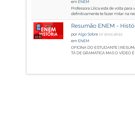
em
ENEM
G
Professora Lilica está de volta par
(primeira
definitivamente te fazer mitar na r
tecla
à
Resumão ENEM - Histór
direita
por
Algo Sobre
10 anos atrás
33:45
do
em
ENEM
F).
OFICINA DO ESTUDANTE | RESUMÃ
Para
TÁ DE GRAMÁTICA MAS O VÍDEO É D
ir
ao
menu
principal
pressione
a
tecla
J
e
depois
F.
Pressione