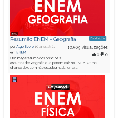
(primeira
tecla
à
direita
do
F).
23:00
Para
Resumão ENEM - Geografia
Destaque
ir
por
Algo Sobre
10 anos atrás
10,509 visualizações
ao
em
ENEM
menu
0
0
Um megaresumo dos principais
principal
assuntos de Geografia que podem cair no ENEM. Ótima
pressione
chance de quem não estudou nada tentar...
a
tecla
J
e
depois
F.
Pressione
F
para