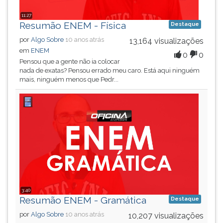
ouvir
11:27
essa
Resumão ENEM - Física
Destaque
instrução
por
Algo Sobre
10 anos atrás
13,164 visualizações
novamente.
em
ENEM
0
0
Pensou que a gente não ia colocar
nada de exatas? Pensou errado meu caro. Está aqui ninguém
mais, ninguém menos que Pedr...
3:40
Resumão ENEM - Gramática
Destaque
por
Algo Sobre
10 anos atrás
10,207 visualizações