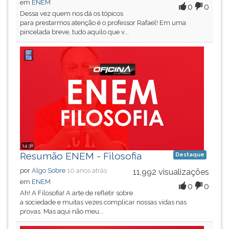
em
ENEM
0
0
Dessa vez quem nos dá os tópicos
para prestarmos atenção é o professor Rafael! Em uma
pincelada breve, tudo aquilo que v...
14:38
Resumão ENEM - Filosofia
Destaque
por
Algo Sobre
10 anos atrás
11,992 visualizações
em
ENEM
0
0
Ah! A Filosofia! A arte de refletir sobre
a sociedade e muitas vezes complicar nossas vidas nas
provas. Mas aqui não meu...