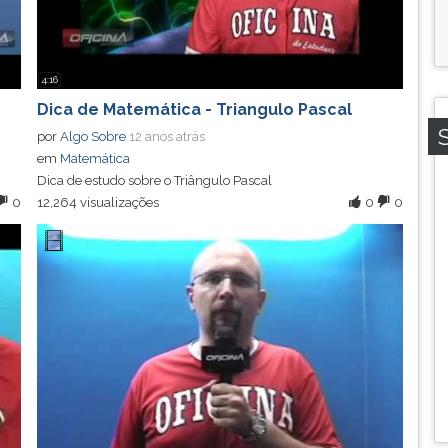
4:16
Dica de Matemática - Triangulo Pascal
por
Algo Sobre
12 anos atrás
em
Matemática
Dica de estudo sobre o Triângulo Pascal
0
12,264 visualizações
0
0