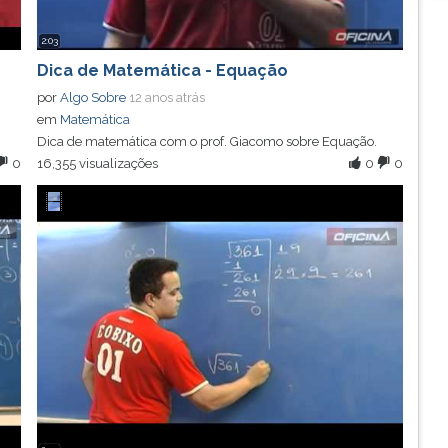
2:03
Dica de Matemática - Equação
por
Algo Sobre
12 anos atrás
em
Matemática
Dica de matemática com o prof. Giacomo sobre Equação.
0
16,355 visualizações
0
0