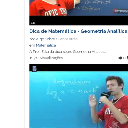
F
para
ouvir
essa
1:46
instrução
Dica de Matemática - Geometria Analítica
novamente.
por
Algo Sobre
12 anos atrás
em
Matemática
A Prof. Elka dá dica sobre Geometria Analítica.
11,712 visualizações
0