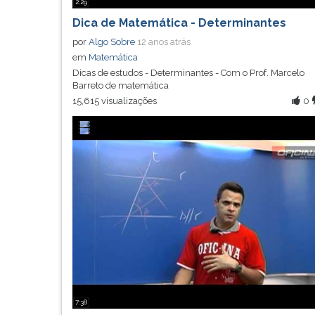
2:29
Dica de Matemática - Determinantes
por
Algo Sobre
12 anos atrás
em
Matemática
Dicas de estudos - Determinantes - Com o Prof. Marcelo
Barreto de matemática
15,615 visualizações
0
7:38