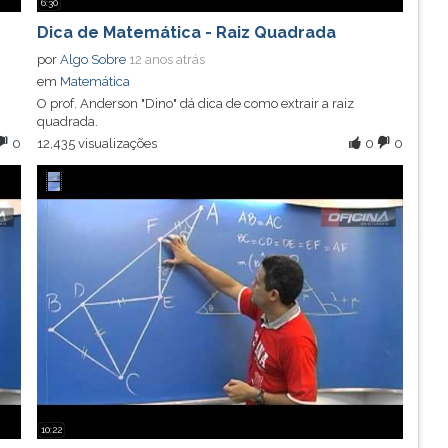
6:30
Dica de Matemática - Raiz Quadrada
por
Algo Sobre
12 anos atrás
em
Matemática
O prof. Anderson "Dino" dá dica de como extrair a raiz
quadrada.
0
12,435 visualizações
0
0
10:22