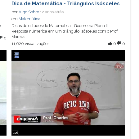
Dica de Matemática - Triângulos Isósceles
por
Algo Sobre
12 anos atrás
em
Matemática
o
Dicas de estudos de Matemática - Geometria Plana II -
Resposta númerica em um triângulo isósceles com o Prof.
Marcus
0
11,620 visualizações
0
0
7:26