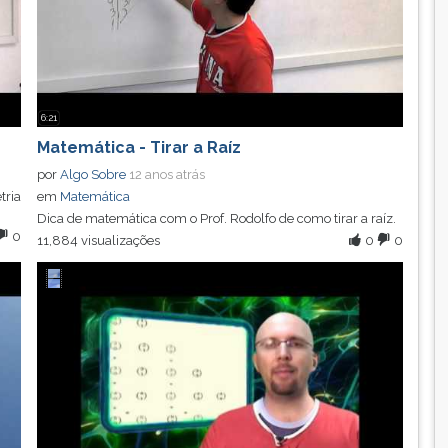
6:21
Matemática - Tirar a Raíz
por
Algo Sobre
12 anos atrás
tria
em
Matemática
Dica de matemática com o Prof. Rodolfo de como tirar a raíz.
0
11,884 visualizações
0
0