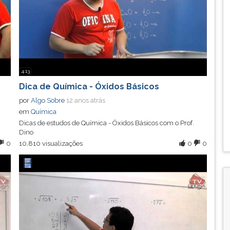
4:13
Dica de Química - Óxidos Básicos
por
Algo Sobre
12 anos atrás
em
Química
Dicas de estudos de Química - Óxidos Básicos com o Prof.
Dino
0
10,810 visualizações
0
0