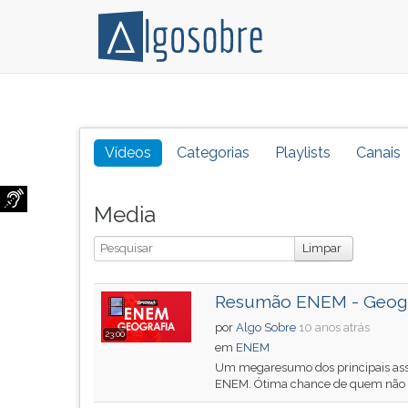
Conteúdo
Pressione
grátis
TAB
para
e
Vídeos
Categorias
Playlists
Canais
vestibular,
depois
enem
F
e
para
Media
concursos.
ouvir
Busca
Videoaulas,
o
Limpar
resumos
conteúdo
e
principal
Resumão ENEM - Geogr
download
desta
de
tela.
por
Algo Sobre
10 anos atrás
23:00
livros,
Para
em
ENEM
biografias,
pular
Um megaresumo dos principais ass
ENEM. Ótima chance de quem não es
guia
essa