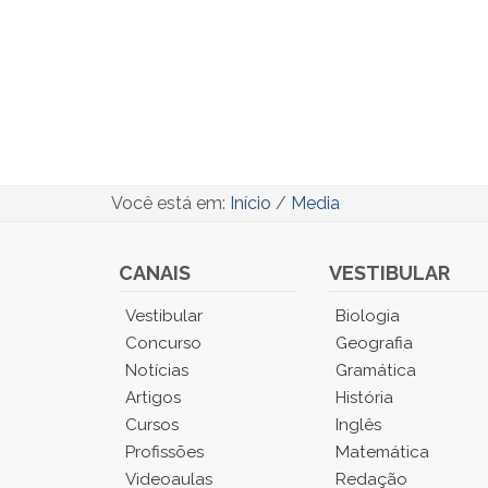
Você está em:
Início
/
Media
CANAIS
VESTIBULAR
Você
Vestibular
Biologia
está
Concurso
Geografia
no
Notícias
Gramática
Menu
Artigos
História
Principal.
Cursos
Inglês
Pressione
TAB
Profissões
Matemática
e
Videoaulas
Redação