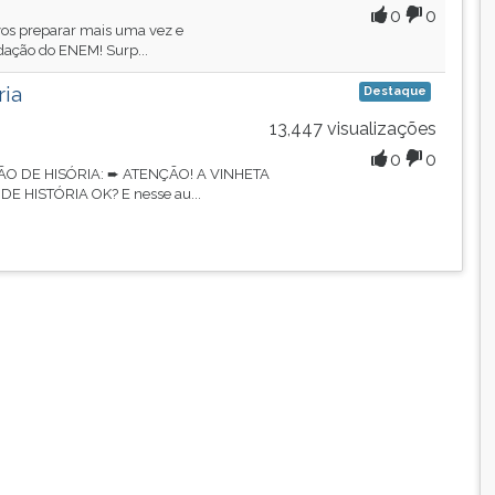
0
0
a vos preparar mais uma vez e
edação do ENEM! Surp...
ia
Destaque
13,447 visualizações
0
0
O DE HISÓRIA: ➨ ATENÇÃO! A VINHETA
E HISTÓRIA OK? E nesse au...