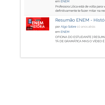
em
ENEM
G
Professora Lilica está de volta par
(primeira
definitivamente te fazer mitar na r
tecla
à
Resumão ENEM - Histór
direita
por
Algo Sobre
10 anos atrás
33:45
do
em
ENEM
F).
OFICINA DO ESTUDANTE | RESUMÃ
Para
TÁ DE GRAMÁTICA MAS O VÍDEO É D
ir
ao
menu
principal
pressione
a
tecla
J
e
depois
F.
Pressione