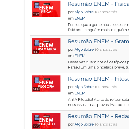
de
leitura
Resumão ENEM - Físic
profissões,
pressione
por
Algo Sobre
10 anos atrás
simulados
TAB
11:27
em
ENEM
comentados.
e
Pensou que a gente não ia colocar 
Acessibilidade
depois
Está aqui ninguém mais, ninguém m
sem
F.
leitor
Para
Resumão ENEM - Gram
de
pausar
por
Algo Sobre
10 anos atrás
tela.
a
3:40
em
ENEM
leitura
Dessa vez quem nos dá os tópicos p
pressione
Rafael! Em uma pincelada breve, tud
D
(primeira
Resumão ENEM - Filoso
tecla
por
Algo Sobre
10 anos atrás
à
14:38
em
ENEM
esquerda
Ah! A Filosofia! A arte de refletir 
do
nossas vidas nas provas. Mas aqui n
F),
para
Resumão ENEM - Reda
continuar
por
Algo Sobre
10 anos atrás
pressione
20:09