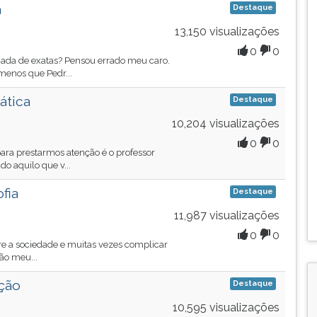
a
Destaque
13,150 visualizações
0
0
nada de exatas? Pensou errado meu caro.
enos que Pedr...
ática
Destaque
10,204 visualizações
0
0
ara prestarmos atenção é o professor
o aquilo que v...
fia
Destaque
11,987 visualizações
0
0
sobre a sociedade e muitas vezes complicar
ão meu...
ção
Destaque
10,595 visualizações