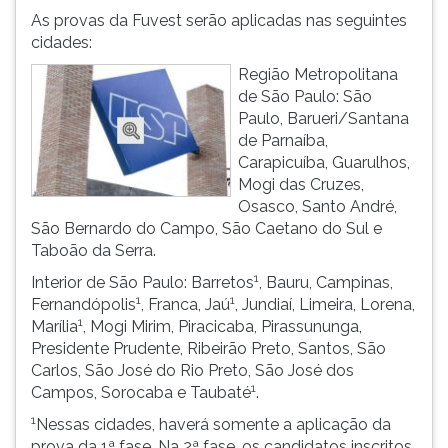
As provas da Fuvest serão aplicadas nas seguintes
cidades:
Região Metropolitana
de São Paulo: São
Paulo, Barueri/Santana
de Parnaíba,
Carapicuíba, Guarulhos,
Mogi das Cruzes,
Osasco, Santo André,
São Bernardo do Campo, São Caetano do Sul e
Taboão da Serra.
1
Interior de São Paulo: Barretos
, Bauru, Campinas,
1
1
Fernandópolis
, Franca, Jaú
, Jundiaí, Limeira, Lorena,
1
Marília
, Mogi Mirim, Piracicaba, Pirassununga,
Presidente Prudente, Ribeirão Preto, Santos, São
Carlos, São José do Rio Preto, São José dos
1
Campos, Sorocaba e Taubaté
.
1
Nessas cidades, haverá somente a aplicação da
prova da 1ª fase. Na 2ª fase, os candidatos inscritos