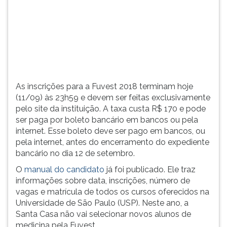
(primeira
tecla
à
direita
do
F).
Para
ir
As inscrições para a Fuvest 2018 terminam hoje
ao
(11/09) às 23h59 e devem ser feitas exclusivamente
menu
pelo site da instituição. A taxa custa R$ 170 e pode
principal
ser paga por boleto bancário em bancos ou pela
pressione
internet. Esse boleto deve ser pago em bancos, ou
a
pela internet, antes do encerramento do expediente
tecla
bancário no dia 12 de setembro.
J
O
manual do candidato
já foi publicado. Ele traz
e
informações sobre data, inscrições, número de
depois
vagas e matrícula de todos os cursos oferecidos na
F.
Universidade de São Paulo (USP). Neste ano, a
Pressione
Santa Casa não vai selecionar novos alunos de
F
medicina pela Fuvest.
para