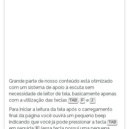
simulados
TAB
comentados.
e
Acessibilidade
depois
sem
F.
leitor
Para
de
pausar
tela.
a
leitura
pressione
D
(primeira
tecla
à
Grande parte de nosso conteúdo está otimizado
esquerda
com um sistema de apoio à escuta sem
do
necessidade de leitor de tela, basicamente apenas
F),
com a utilização das teclas
,
e
TAB
F
J.
para
Para iniciar a leitura da tela após o carregamento
continuar
final da página você ouvirá um pequeno beep
pressione
indicando que você já pode pressionar a tecla
TAB
G
em seguida
(essa tecla possui uma pequena
F