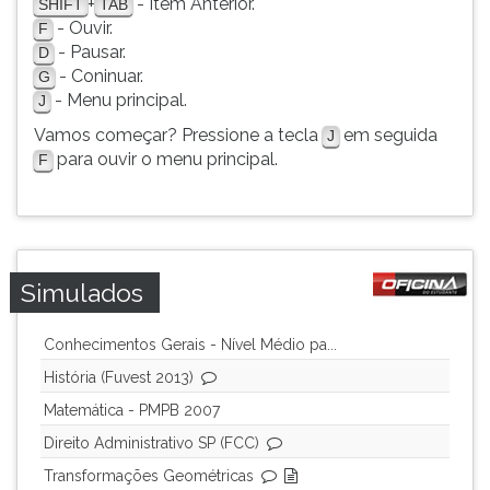
+
- Item Anterior.
SHIFT
TAB
ouvir
- Ouvir.
F
essa
- Pausar.
D
instrução
- Coninuar.
G
novamente.
- Menu principal.
J
Vamos começar? Pressione a tecla
em seguida
J
para ouvir o menu principal.
F
Simulados
Conhecimentos Gerais - Nível Médio pa...
História (Fuvest 2013)
Matemática - PMPB 2007
Direito Administrativo SP (FCC)
Transformações Geométricas