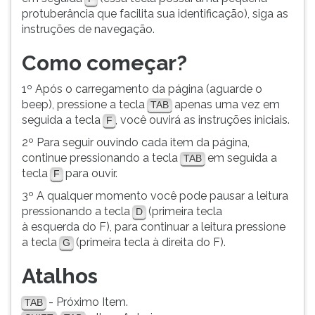
(primeira
protuberância que facilita sua identificação), siga as
tecla
instruções de navegação.
à
direita
Como começar?
do
F).
1º Após o carregamento da página (aguarde o
Para
beep), pressione a tecla
apenas uma vez em
TAB
ir
seguida a tecla
, você ouvirá as instruções iniciais.
F
ao
2º Para seguir ouvindo cada item da página,
menu
continue pressionando a tecla
em seguida a
principal
TAB
tecla
para ouvir.
pressione
F
a
3º A qualquer momento você pode pausar a leitura
tecla
pressionando a tecla
(primeira tecla
D
J
à esquerda do F), para continuar a leitura pressione
e
a tecla
(primeira tecla à direita do F).
G
depois
F.
Atalhos
Pressione
F
- Próximo Item.
TAB
para