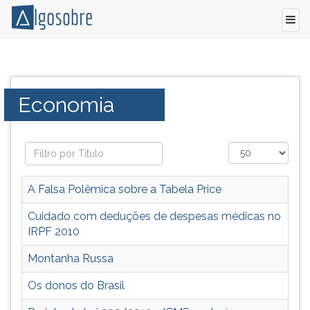
Artigos
Pressione
em
TAB
geral
e
Categoria:
Economia
sobre
depois
os
F
rumos
para
da
ouvir
economiga
o
brasileira,
conteúdo
A Falsa Polêmica sobre a Tabela Price
escândalos,
principal
cpi.
desta
Cuidado com deduções de despesas médicas no
Trata
tela.
IRPF 2010
também
Para
Montanha Russa
da
pular
economia
essa
Os donos do Brasil
mundial.
leitura
Salário
pressione