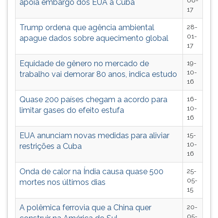
06-
apoia embargo dos EUA a Cuba
TAB
17
e
Trump ordena que agência ambiental
28-
depois
01-
apague dados sobre aquecimento global
F.
17
Para
pausar
Equidade de gênero no mercado de
19-
a
10-
trabalho vai demorar 80 anos, indica estudo
16
leitura
pressione
Quase 200 países chegam a acordo para
16-
D
10-
limitar gases do efeito estufa
(primeira
16
tecla
EUA anunciam novas medidas para aliviar
15-
à
10-
restrições a Cuba
esquerda
16
do
F),
Onda de calor na Índia causa quase 500
25-
para
05-
mortes nos últimos dias
continuar
15
pressione
A polêmica ferrovia que a China quer
20-
G
05-