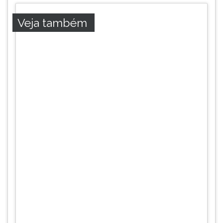
ouvir
Veja também
essa
instrução
novamente.