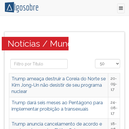
Notícias
Pressione
com
TAB
o
e
Categoria:
Notícias / Mundo
tema
depois
Mundo
F
serão
para
temas
ouvir
possíveis
o
dos
conteúdo
Trump ameaça destruir a Coreia do Norte se
20-
vestibulares
principal
09-
Kim Jong-Un não desistir de seu programa
de
desta
17
nuclear
todo
tela.
o
Para
Trump dará seis meses ao Pentágono para
24-
Brasil.
pular
08-
implementar proibição a transexuais
17
essa
leitura
Trump anuncia cancelamento de acordo e
18-
pressione