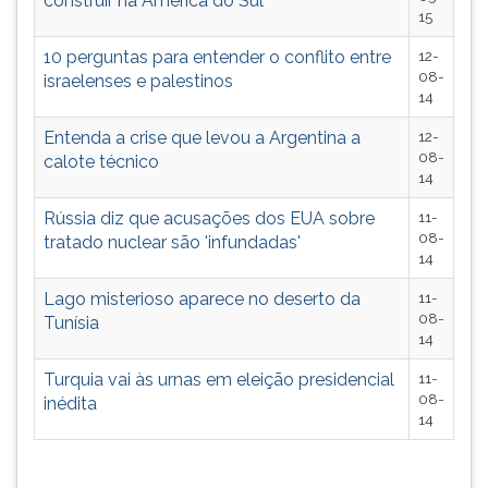
construir na América do Sul
(primeira
15
tecla
à
10 perguntas para entender o conflito entre
12-
08-
direita
israelenses e palestinos
14
do
F).
Entenda a crise que levou a Argentina a
12-
Para
08-
calote técnico
ir
14
ao
Rússia diz que acusações dos EUA sobre
11-
menu
08-
tratado nuclear são 'infundadas'
principal
14
pressione
a
Lago misterioso aparece no deserto da
11-
tecla
08-
Tunísia
14
J
e
Turquia vai às urnas em eleição presidencial
11-
depois
08-
inédita
F.
14
Pressione
F
para