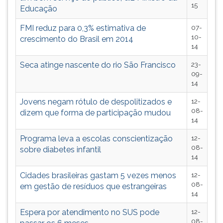
15
TAB
Educação
e
FMI reduz para 0,3% estimativa de
07-
depois
10-
crescimento do Brasil em 2014
F.
14
Para
pausar
Seca atinge nascente do rio São Francisco
23-
a
09-
14
leitura
pressione
Jovens negam rótulo de despolitizados e
12-
D
08-
dizem que forma de participação mudou
(primeira
14
tecla
Programa leva a escolas conscientização
12-
à
08-
sobre diabetes infantil
esquerda
14
do
F),
Cidades brasileiras gastam 5 vezes menos
12-
para
08-
em gestão de resíduos que estrangeiras
continuar
14
pressione
Espera por atendimento no SUS pode
12-
G
08-