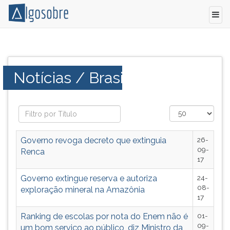
Notícias
Pressione
sobre
TAB
o
e
Categoria:
Notícias / Brasil
Brasil
depois
que
F
serão
para
temas
ouvir
possíveis
o
dos
conteúdo
Governo revoga decreto que extinguia
26-
vestibulares
principal
09-
Renca
de
desta
17
todo
tela.
Governo extingue reserva e autoriza
24-
o
Para
08-
exploração mineral na Amazônia
Brasil.
pular
17
essa
leitura
Ranking de escolas por nota do Enem não é
01-
09-
pressione
um bom serviço ao público, diz Ministro da