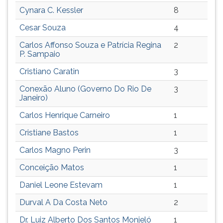
(primeira
Cynara C. Kessler
8
tecla
à
Cesar Souza
4
direita
Carlos Affonso Souza e Patrícia Regina
2
do
P. Sampaio
F).
Para
Cristiano Caratin
3
ir
Conexão Aluno (Governo Do Rio De
3
ao
Janeiro)
menu
principal
Carlos Henrique Carneiro
1
pressione
Cristiane Bastos
1
a
tecla
Carlos Magno Perin
3
J
Conceição Matos
1
e
depois
Daniel Leone Estevam
1
F.
Pressione
Durval A Da Costa Neto
2
F
Dr. Luiz Alberto Dos Santos Monjeló
1
para