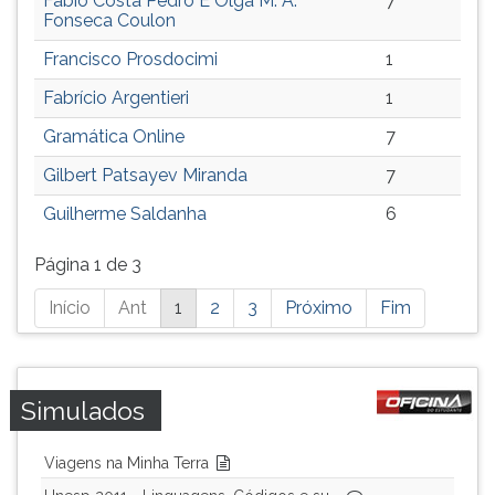
Fábio Costa Pedro E Olga M. A.
7
Fonseca Coulon
Francisco Prosdocimi
1
Fabrício Argentieri
1
Gramática Online
7
Gilbert Patsayev Miranda
7
Guilherme Saldanha
6
Página 1 de 3
Está
Início
Ant
1
2
3
Próximo
Fim
página
possui
mais
resultados,
Simulados
pressione
tab
Viagens na Minha Terra
e
ENTER