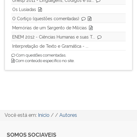
Unesp 2011 - Linguagens, Códigos e su...
para
Os Lusíadas
ir
O Cortiço (questões comentadas)
a
próxima
Memórias de um Sargento de Milícias
página.
ENEM 2012 - Ciências Humanas e suas T...
Interpretação de Texto e Gramática - ...
Com questões comentadas.
Com conteúdo específico no site.
Você está em:
Início
/
/
Autores
SOMOS SOCIAVEIS