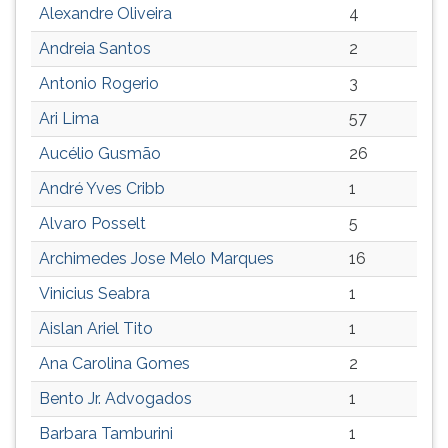
Alexandre Oliveira
4
TAB
e
Andreia Santos
2
depois
F.
Antonio Rogerio
3
Para
Ari Lima
57
pausar
a
Aucélio Gusmão
26
leitura
André Yves Cribb
1
pressione
D
Alvaro Posselt
5
(primeira
tecla
Archimedes Jose Melo Marques
16
à
Vinicius Seabra
1
esquerda
do
Aislan Ariel Tito
1
F),
Ana Carolina Gomes
2
para
continuar
Bento Jr. Advogados
1
pressione
G
Barbara Tamburini
1