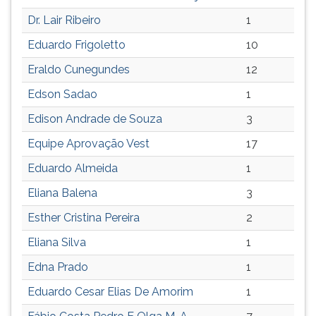
ouvir
Dr. Lair Ribeiro
1
essa
Eduardo Frigoletto
10
instrução
novamente.
Eraldo Cunegundes
12
Edson Sadao
1
Edison Andrade de Souza
3
Equipe Aprovação Vest
17
Eduardo Almeida
1
Eliana Balena
3
Esther Cristina Pereira
2
Eliana Silva
1
Edna Prado
1
Eduardo Cesar Elias De Amorim
1