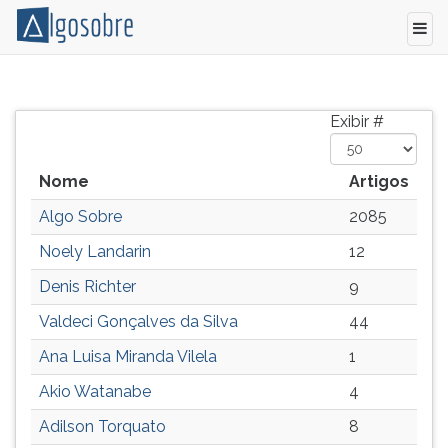
Relação
Pressione
de
TAB
Exibir #
todos
e
os
depois
autores
F
Nome
Artigos
e
para
Algo Sobre
2085
colaboradores
ouvir
do
o
Noely Landarin
12
Algo
conteúdo
Denis Richter
9
Sobre.
principal
desta
Valdeci Gonçalves da Silva
44
tela.
Para
Ana Luisa Miranda Vilela
1
pular
Akio Watanabe
4
essa
leitura
Adilson Torquato
8
pressione