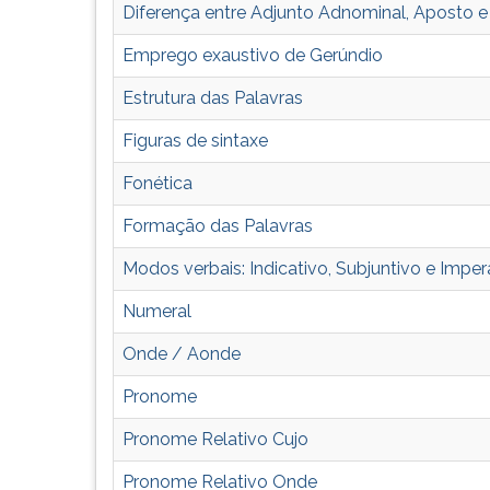
leitura
Diferença entre Adjunto Adnominal, Aposto
pressione
TAB
Emprego exaustivo de Gerúndio
e
depois
Estrutura das Palavras
F.
Figuras de sintaxe
Para
pausar
Fonética
a
leitura
Formação das Palavras
pressione
D
Modos verbais: Indicativo, Subjuntivo e Imper
(primeira
Numeral
tecla
à
Onde / Aonde
esquerda
do
Pronome
F),
para
Pronome Relativo Cujo
continuar
Pronome Relativo Onde
pressione