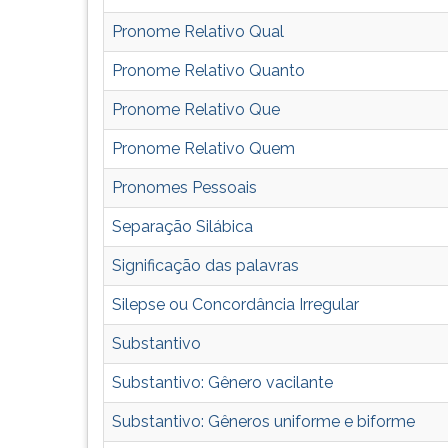
G
Pronome Relativo Qual
(primeira
tecla
Pronome Relativo Quanto
à
direita
Pronome Relativo Que
do
F).
Pronome Relativo Quem
Para
Pronomes Pessoais
ir
ao
Separação Silábica
menu
principal
Significação das palavras
pressione
a
Silepse ou Concordância Irregular
tecla
Substantivo
J
e
Substantivo: Gênero vacilante
depois
F.
Substantivo: Gêneros uniforme e biforme
Pressione