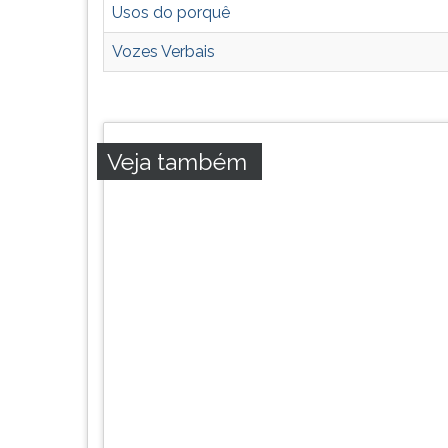
F
Usos do porquê
para
ouvir
Vozes Verbais
essa
instrução
novamente.
Veja também