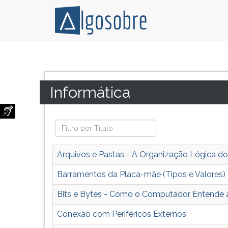
Textos
Pressione
sobre
TAB
Informática
e
Categoria:
Informática
para
depois
Concursos,
F
conteúdo
para
programático
ouvir
exigido
o
em
conteúdo
Arquivos e Pastas - A Organização Lógica do
vários
principal
concursos.
desta
Barramentos da Placa-mãe (Tipos e Valores)
História
tela.
Bits e Bytes - Como o Computador Entende 
do
Para
computador
pular
Conexão com Periféricos Externos
e
essa