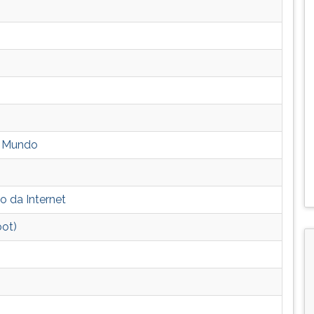
o Mundo
o da Internet
oot)