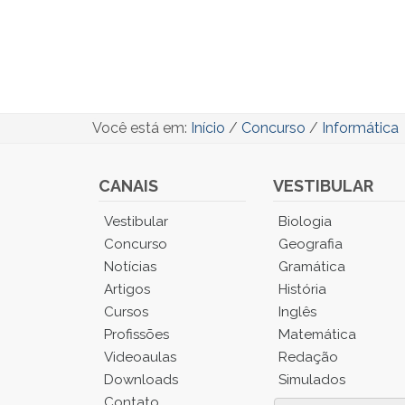
Você está em:
Início
/
Concurso
/
Informática
CANAIS
VESTIBULAR
Você
Vestibular
Biologia
está
Concurso
Geografia
no
Notícias
Gramática
Menu
Artigos
História
Principal.
Cursos
Inglês
Pressione
TAB
Profissões
Matemática
e
Videoaulas
Redação
depois
Downloads
Simulados
F
Contato