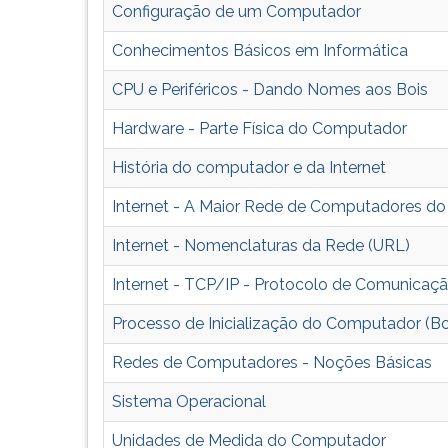
da
leitura
Configuração de um Computador
Internet.
pressione
TAB
Conhecimentos Básicos em Informática
e
depois
CPU e Periféricos - Dando Nomes aos Bois
F.
Hardware - Parte Física do Computador
Para
pausar
História do computador e da Internet
a
leitura
Internet - A Maior Rede de Computadores d
pressione
D
Internet - Nomenclaturas da Rede (URL)
(primeira
Internet - TCP/IP - Protocolo de Comunicaçã
tecla
à
Processo de Inicialização do Computador (B
esquerda
do
Redes de Computadores - Noções Básicas
F),
para
Sistema Operacional
continuar
Unidades de Medida do Computador
pressione