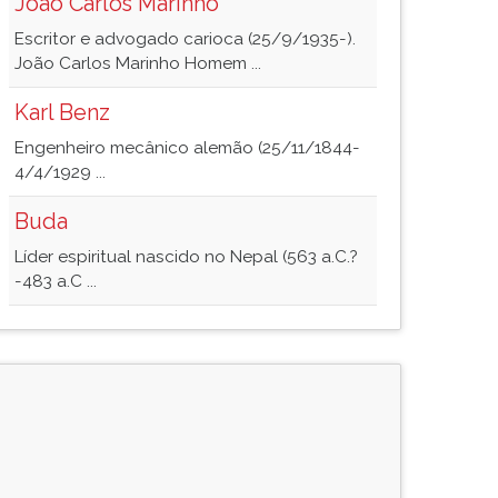
João Carlos Marinho
Escritor e advogado carioca (25/9/1935-).
João Carlos Marinho Homem ...
Karl Benz
Engenheiro mecânico alemão (25/11/1844-
4/4/1929 ...
Buda
Líder espiritual nascido no Nepal (563 a.C.?
-483 a.C ...