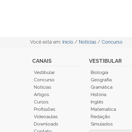
Você está em:
Início
/
Notícias
/
Concurso
CANAIS
VESTIBULAR
Você
Vestibular
Biologia
está
Concurso
Geografia
no
Notícias
Gramática
Menu
Artigos
História
Principal.
Cursos
Inglês
Pressione
TAB
Profissões
Matemática
e
Videoaulas
Redação
depois
Downloads
Simulados
F
Contato