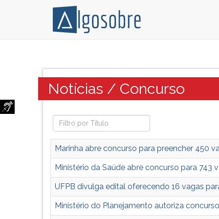
Notícias
Pressione
sobre
TAB
Concursos
e
Categoria:
Notícias / Concurso
de
depois
todo
F
Brasil.
para
Editais,
ouvir
convocação,
o
datas
conteúdo
Marinha abre concurso para preencher 450 va
de
principal
provas,
desta
Ministério da Saúde abre concurso para 743 
artigos
tela.
UFPB divulga edital oferecendo 16 vagas pa
importantes.
Para
pular
Ministério do Planejamento autoriza concurs
essa