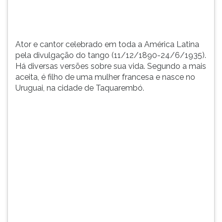
versõ...
TAB
e
depois
F.
Ator e cantor celebrado em toda a América Latina
Para
pela divulgação do tango (11/12/1890-24/6/1935).
pausar
Há diversas versões sobre sua vida. Segundo a mais
a
aceita, é filho de uma mulher francesa e nasce no
leitura
Uruguai, na cidade de Taquarembó.
pressione
D
(primeira
tecla
à
esquerda
do
F),
para
continuar
pressione
G