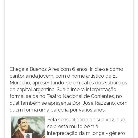
(primeira
tecla
à
direita
do
F).
Para
ir
ao
menu
Chega a Buenos Aires com 6 anos. Inicia-se como
principal
cantor ainda jovem, com o nome artístico de El
pressione
Morocho, apresentando-se em cafés dos subúrbios
a
da capital argentina. Sua primeira interpretação
tecla
formal se dá no Teatro Nacional de Corrientes, no
J
qual também se apresenta Don José Razzano, com
e
quem forma uma parceria por vários anos.
depois
F.
Pela sensualidade de sua voz, que
Pressione
se presta muito bem à
F
interpretação da milonga - gênero
para