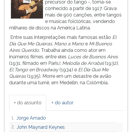
precursor do tango -, torna-se
ouvir
conhecido a partir de 1917. Grava
essa
mais de 900 canções, entre tangos
instrução
e músicas folclóricas, vendendo
novamente.
milhares de discos na América Latina.
Entre suas interpretações mais famosas estão
El
Día Que Me Quieras
,
Mano a Mano
e
Mi Buenos
Aires Querido
. Trabalha ainda como ator em
inúmeros filmes, entre eles
Luces de Buenos Aires
(1931, filmado em Paris
),
Melodía de Arrabal
(1932),
El Tango en Broadway
(1934) e
El Día Que Me
Quieras
(1935). Morre em um desastre de avião
durante uma turnê, em Medellín, na Colômbia.
+ do assunto
+ do autor
1.
Jorge Amado
2.
John Maynard Keynes