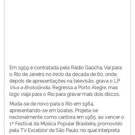
(primeira
tecla
à
direita
do
F).
Para
ir
ao
menu
Em 1959 é contratada pela Rádio Gaúcha. Vai para
principal
o Rio de Janeiro no início da década de 60, onde,
pressione
depois de apresentações na televisão, grava o LP
a
Viva a Brotolândia
. Regressa a Porto Alegre, mas
tecla
logo viaja para o Rio para gravar mais dois discos.
J
e
Muda-se de novo para o Rio em 1964,
depois
apresentando-se em boates. Projeta-se
F.
nacionalmente como cantora em 1965, ao vencer o
Pressione
1º Festival da Música Popular Brasileira, promovido
F
pela TV Excelsior de São Paulo, no qual interpreta
para