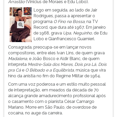
Arrastão
(Vinicius de Moraes e Edu Lobo).
ouvir
Logo em seguida, ao lado de Jair
essa
Rodrigues, passa a apresentar o
instrução
programa
O Fino na Bossa
, na TV
novamente.
Record, que dura até 1967. Em janeiro
de 1968, grava
Upa, Neguinho
, de Edu
Lobo e Gianfrancesco Guarnieri.
Consagrada, preocupa-se em lançar novos
compositores, entre eles Ivan Lins, de quem grava
Madalena
, e João Bosco e Aldir Blanc, de quem
interpreta
Mestre-Sala dos Mares
,
Dois pra Lá, Dois
pra Cá
e
O Bêbado e a Equilibrista
, música que vira
hino da anistia no fim do Regime Militar de 1964.
Com uma voz poderosa e um estilo muito pessoal
de interpretação, em meados da década de 70
alcança grande amadurecimento profissional após
o casamento com o pianista César Camargo
Mariano. Morre em São Paulo, de overdose de
cocaína, no auge da carreira.