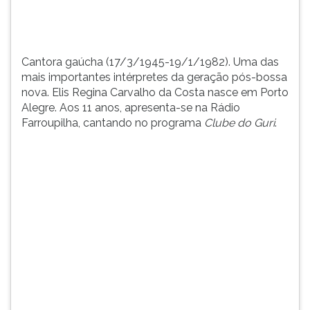
TAB
e
depois
F.
Cantora gaúcha (17/3/1945-19/1/1982). Uma das
Para
mais importantes intérpretes da geração pós-bossa
pausar
nova. Elis Regina Carvalho da Costa nasce em Porto
a
Alegre. Aos 11 anos, apresenta-se na Rádio
leitura
Farroupilha, cantando no programa
Clube do Guri
.
pressione
D
(primeira
tecla
à
esquerda
do
F),
para
continuar
pressione
G