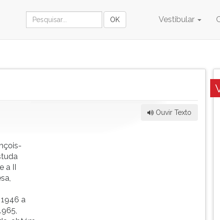
Vestibular
Ouvir Texto
nçois-
studa
 a II
sa,
 1946 a
1965,