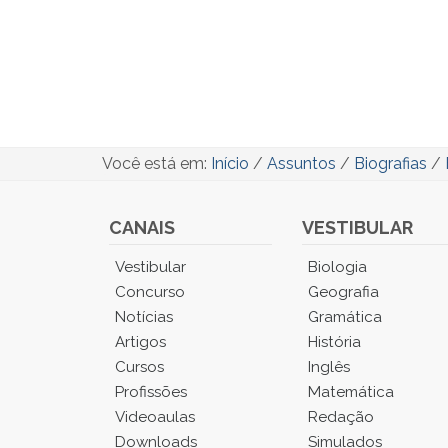
Você está em:
Início
/
Assuntos
/
Biografias
/
CANAIS
VESTIBULAR
Você
Vestibular
Biologia
está
Concurso
Geografia
no
Notícias
Gramática
Menu
Artigos
História
Principal.
Cursos
Inglês
Pressione
TAB
Profissões
Matemática
e
Videoaulas
Redação
depois
Downloads
Simulados