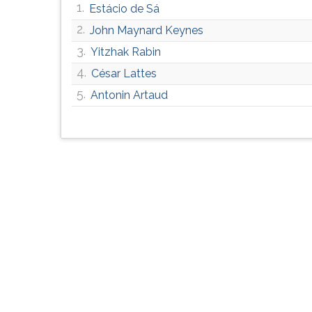
1.
Estácio de Sá
G
(primeira
2.
John Maynard Keynes
tecla
3.
Yitzhak Rabin
à
4.
direita
César Lattes
do
5.
Antonin Artaud
F).
Para
ir
ao
menu
principal
pressione
a
tecla
J
e
depois
F.
Pressione