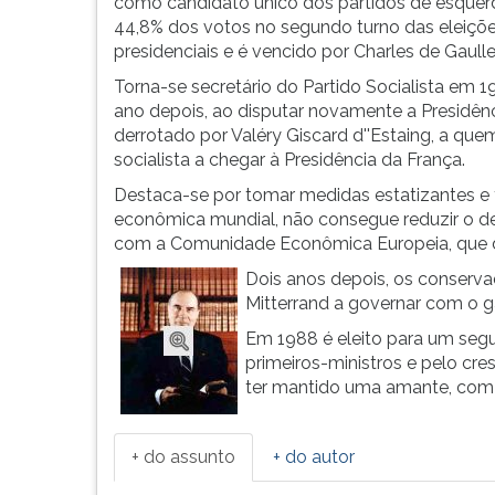
letras
leitura
como candidato único dos partidos de esquer
na
pressione
44,8% dos votos no segundo turno das eleiçõ
Universidade
TAB
presidenciais e é vencido por Charles de Gaulle
de
e
Torna-se secretário do Partido Socialista em 1
P...
depois
ano depois, ao disputar novamente a Presidênc
F.
derrotado por Valéry Giscard d''Estaing, a quem
Para
socialista a chegar à Presidência da França.
pausar
Destaca-se por tomar medidas estatizantes e 
a
econômica mundial, não consegue reduzir o de
leitura
com a Comunidade Econômica Europeia, que da
pressione
D
Dois anos depois, os conservad
(primeira
Mitterrand a governar com o g
tecla
Em 1988 é eleito para um se
à
primeiros-ministros e pelo cres
esquerda
ter mantido uma amante, com 
do
F),
para
+ do assunto
+ do autor
continuar
pressione