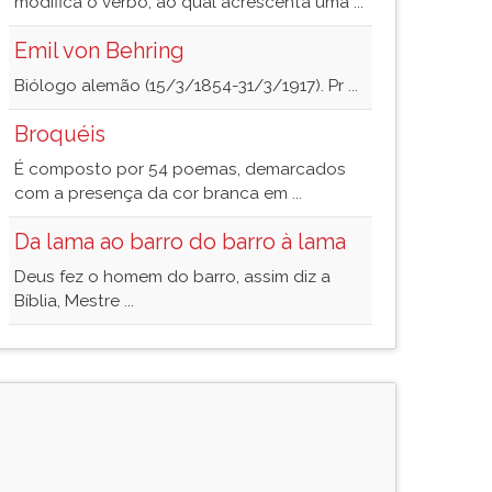
modifica o verbo, ao qual acrescenta uma ...
Emil von Behring
Biólogo alemão (15/3/1854-31/3/1917). Pr ...
Broquéis
É composto por 54 poemas, demarcados
com a presença da cor branca em ...
Da lama ao barro do barro à lama
Deus fez o homem do barro, assim diz a
Bíblia, Mestre ...