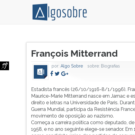
Estadista
Pressione
francês
TAB
Título
(26/10/1916-
e
François Mitterrand
do
8/1/1996).
depois
artigo:
François-
F
por:
Algo Sobre
sobre:
Biografias
Maurice-
para
Marie
ouvir
Mitterrand
o
nasce
conteúdo
Estadista francês (26/10/1916-8/1/1996). Fra
em
principal
Maurice-Marie Mitterrand nasce em Jarnac e e
Jarnac
desta
direito e letras na Universidade de Paris. Durante
e
tela.
Guerra Mundial, participa da Resistência France
estuda
Para
movimento de oposição ao nazismo.
direito
pular
Começa a carreira política como deputado, de
e
essa
1958, e no ano seguinte elege-se senador. Em 