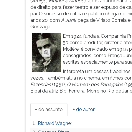
é
leitura
(
Amigo, Mulher e Marido
), após abandonar a 
João
pressione
de direito para fazer teatro e ser expulso de c
Álvaro
TAB
pai. O sucesso de crítica e público chega no in
de
e
anos 20, com
A Juriti
, peça de Viriato Correia 
Je...
depois
Gonzaga.
F.
Em 1924 funda a Companhia Proc
Para
50 como produtor, diretor e ato
pausar
Molière, é convidado em 1945 pa
a
consagrados, como França Júnio
leitura
escritas especialmente para su
pressione
Interpreta um desses trabalhos
D
vezes. Também atua no cinema, em filmes c
(primeira
Fazendas
(1951),
O Homem dos Papagaios
(19
tecla
É pai da atriz Bibi Ferreira. Morre no Rio de Jane
à
esquerda
do
+ do assunto
+ do autor
F),
para
1.
Richard Wagner
continuar
pressione
2.