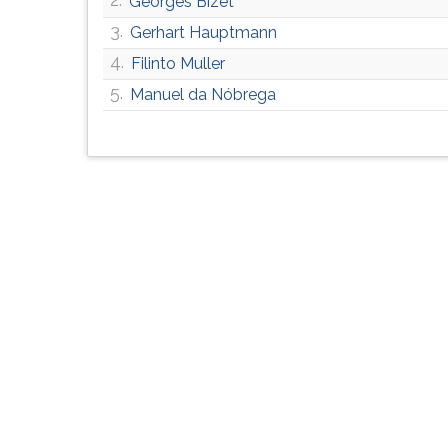
Georges Bizet
G
3.
Gerhart Hauptmann
(primeira
tecla
4.
Filinto Muller
à
5.
Manuel da Nóbrega
direita
do
F).
Para
ir
ao
menu
principal
pressione
a
tecla
J
e
depois
F.
Pressione