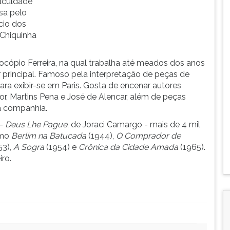
faculdade
asa pelo
ício dos
e Chiquinha
ópio Ferreira, na qual trabalha até meados dos anos
r principal. Famoso pela interpretação de peças de
ra exibir-se em Paris. Gosta de encenar autores
r, Martins Pena e José de Alencar, além de peças
a companhia.
 -
Deus Lhe Pague
, de Joraci Camargo - mais de 4 mil
omo
Berlim na Batucada
(1944),
O Comprador de
53),
A Sogra
(1954) e
Crônica da Cidade Amada
(1965).
iro.