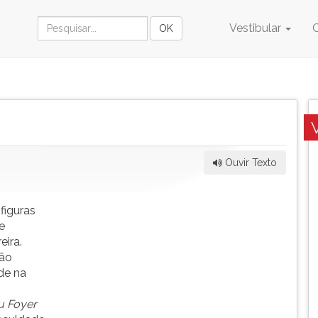
Vestibular
Ouvir Texto
figuras
e
eira.
São
de na
u Foyer