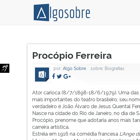
Ator
Pressione
carioca
TAB
Título
(8/7/1898-
e
Procópio Ferreira
do
18/6/1979).
depois
artigo:
Uma
F
por:
Algo Sobre
sobre:
Biografias
das
para
figuras
ouvir
mais
o
importantes
conteúdo
Ator carioca (8/7/1898-18/6/1979). Uma das 
do
principal
mais importantes do teatro brasileiro, seu nom
teatro
desta
verdadeiro é João Álvaro de Jesus Quental Ferr
brasileiro,
tela.
Nasce na cidade do Rio de Janeiro, no dia de 
seu
Para
Procópio, prenome que adotaria anos mais tar
nome
pular
carreira artística.
verdadeiro
essa
Estréia em 1916 na comédia francesa
L'Ange d