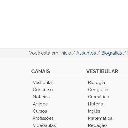
Você está em:
Início
/
Assuntos
/
Biografias
/
CANAIS
VESTIBULAR
Você
Vestibular
Biologia
está
Concurso
Geografia
no
Notícias
Gramática
Menu
Artigos
História
Principal.
Cursos
Inglês
Pressione
TAB
Profissões
Matemática
e
Videoaulas
Redação