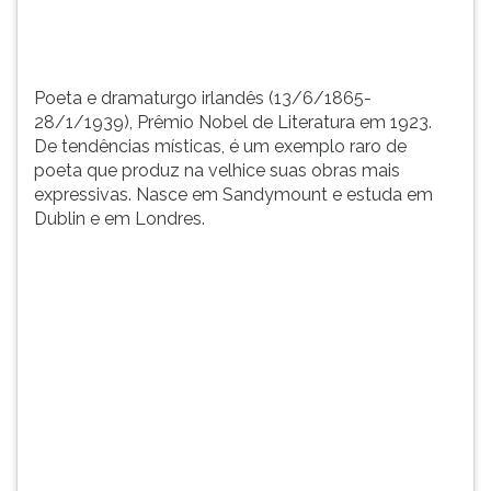
ex...
TAB
e
depois
F.
Poeta e dramaturgo irlandês (13/6/1865-
Para
28/1/1939), Prêmio Nobel de Literatura em 1923.
pausar
De tendências místicas, é um exemplo raro de
a
poeta que produz na velhice suas obras mais
leitura
expressivas. Nasce em Sandymount e estuda em
pressione
Dublin e em Londres.
D
(primeira
tecla
à
esquerda
do
F),
para
continuar
pressione
G