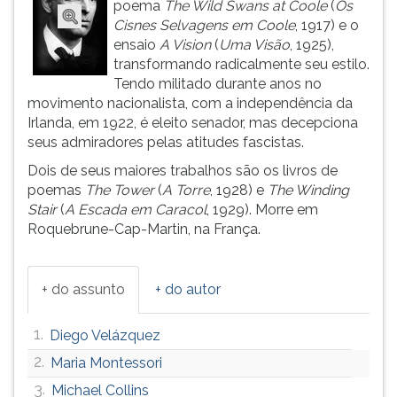
poema
The Wild Swans at Coole
(
Os
ouvir
Cisnes Selvagens em Coole
, 1917) e o
essa
ensaio
A Vision
(
Uma Visão
, 1925),
instrução
transformando radicalmente seu estilo.
novamente.
Tendo militado durante anos no
movimento nacionalista, com a independência da
Irlanda, em 1922, é eleito senador, mas decepciona
seus admiradores pelas atitudes fascistas.
Dois de seus maiores trabalhos são os livros de
poemas
The Tower
(
A Torre
, 1928) e
The Winding
Stair
(
A Escada em Caracol
, 1929). Morre em
Roquebrune-Cap-Martin, na França.
+ do assunto
+ do autor
1.
Diego Velázquez
2.
Maria Montessori
3.
Michael Collins