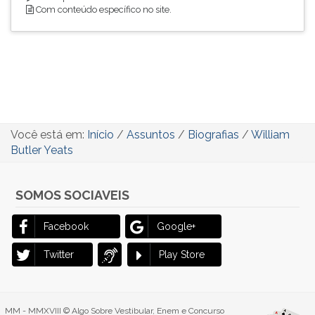
Com conteúdo específico no site.
Você está em:
Início
/
Assuntos
/
Biografias
/
William
Butler Yeats
SOMOS SOCIAVEIS
Facebook
Google+
Twitter
Play Store
MM - MMXVIII © Algo Sobre Vestibular, Enem e Concurso