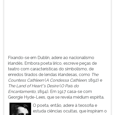
(primeira
tecla
à
direita
do
F).
Para
ir
ao
menu
Fixando-se em Dublin, adere ao nacionalismo
principal
irlandês. Embora poeta lírico, escreve peças de
pressione
teatro com características do simbolismo, de
a
enredos tirados de lendas irlandesas, como
The
tecla
Countess Cathleen
(
A Condessa Cathleen
, 1892) e
J
The Land of Heart''s Desire
(
O País do
e
Encantamento
, 1894). Em 1917 casa-se com
depois
Georgie Hyde-Lees, que se revela médium espírita.
F.
Pressione
O poeta, então, adere à teosofia e
F
estuda ciências ocultas, que inspiram o
para