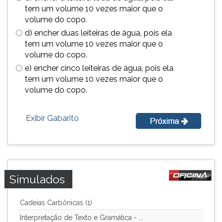
(primeira
tem um volume 10 vezes maior que o
tecla
volume do copo.
à
d) encher duas leiteiras de água, pois ela
direita
tem um volume 10 vezes maior que o
do
volume do copo.
F).
e) encher cinco leiteiras de água, pois ela
Para
tem um volume 10 vezes maior que o
ir
volume do copo.
ao
menu
principal
Exibir Gabarito
pressione
a
tecla
J
e
Simulados
depois
F.
Pressione
Cadeias Carbônicas (1)
F
Interpretação de Texto e Gramática - ...
para