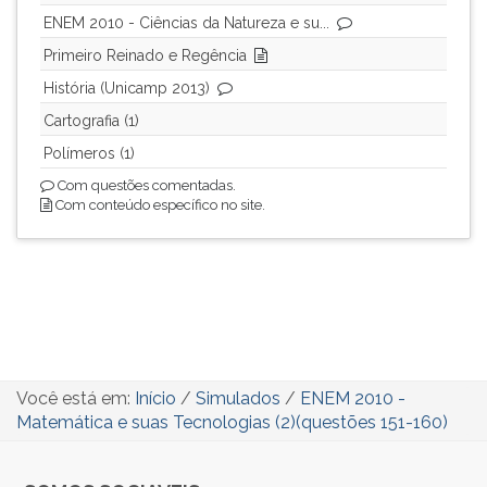
ouvir
ENEM 2010 - Ciências da Natureza e su...
essa
Primeiro Reinado e Regência
instrução
História (Unicamp 2013)
novamente.
Cartografia (1)
Polímeros (1)
Com questões comentadas.
Com conteúdo específico no site.
Você está em:
Início
/
Simulados
/
ENEM 2010 -
Matemática e suas Tecnologias (2)(questões 151-160)