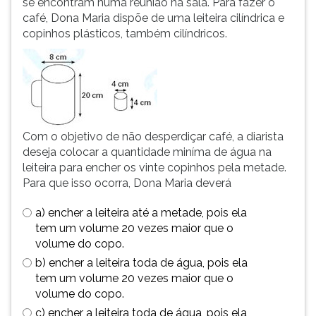
se encontram numa reunião na sala. Para fazer o
simulados
TAB
café, Dona Maria dispõe de uma leiteira cilíndrica e
comentados.
e
copinhos plásticos, também cilíndricos.
Acessibilidade
depois
sem
F.
leitor
Para
de
pausar
tela.
a
leitura
pressione
Com o objetivo de não desperdiçar café, a diarista
D
deseja colocar a quantidade miníma de água na
(primeira
leiteira para encher os vinte copinhos pela metade.
tecla
Para que isso ocorra, Dona Maria deverá
à
a) encher a leiteira até a metade, pois ela
esquerda
tem um volume 20 vezes maior que o
do
volume do copo.
F),
para
b) encher a leiteira toda de água, pois ela
continuar
tem um volume 20 vezes maior que o
pressione
volume do copo.
G
c) encher a leiteira toda de água, pois ela