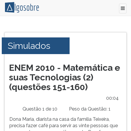
Conteúdo
Pressione
grátis
TAB
para
e
Simulados
vestibular,
depois
enem
F
e
para
concursos.
ouvir
ENEM 2010 - Matemática e
Videoaulas,
o
suas Tecnologias (2)
resumos
conteúdo
e
principal
(questões 151-160)
download
desta
de
tela.
00:05
livros,
Para
Questão 1 de 10
Peso da Questão: 1
biografias,
pular
guia
essa
Dona Maria, diarista na casa da família Teixeira,
de
leitura
precisa fazer café para servir as vinte pessoas que
profissões,
pressione