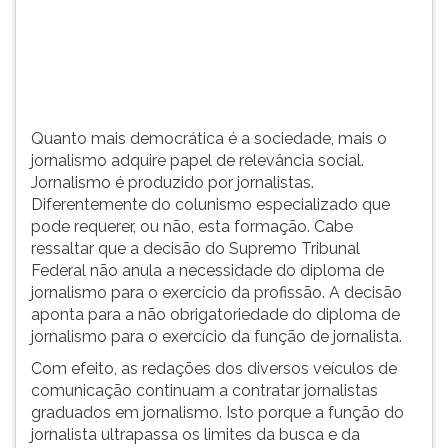
(primeira
tecla
à
direita
do
F).
Quanto mais democrática é a sociedade, mais o
Para
jornalismo adquire papel de relevância social.
ir
Jornalismo é produzido por jornalistas.
ao
Diferentemente do colunismo especializado que
menu
pode requerer, ou não, esta formação. Cabe
principal
ressaltar que a decisão do Supremo Tribunal
pressione
Federal não anula a necessidade do diploma de
a
jornalismo para o exercício da profissão. A decisão
tecla
aponta para a não obrigatoriedade do diploma de
J
jornalismo para o exercício da função de jornalista.
e
depois
Com efeito, as redações dos diversos veículos de
F.
comunicação continuam a contratar jornalistas
Pressione
graduados em jornalismo. Isto porque a função do
F
jornalista ultrapassa os limites da busca e da
para