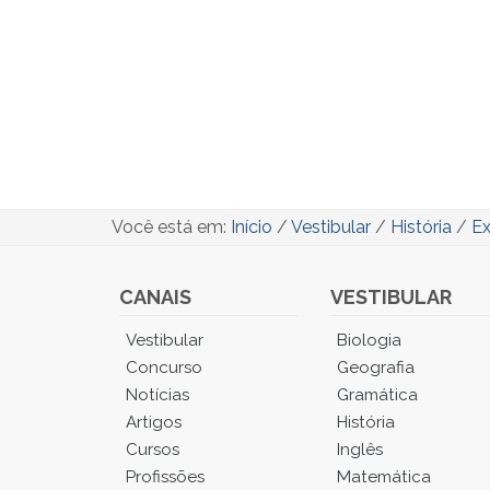
Você está em:
Início
/
Vestibular
/
História
/
Ex
CANAIS
VESTIBULAR
Você
Vestibular
Biologia
está
Concurso
Geografia
no
Notícias
Gramática
Menu
Artigos
História
Principal.
Cursos
Inglês
Pressione
TAB
Profissões
Matemática