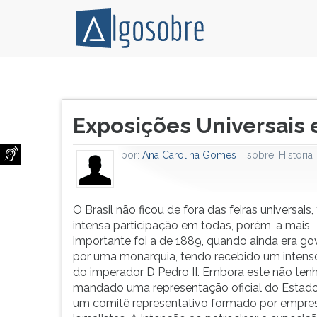
O
Pressione
Brasil
TAB
Título
não
e
Exposições Universais e
do
ficou
depois
artigo:
de
F
por:
Ana Carolina Gomes
sobre:
História
fora
para
das
ouvir
exposições
o
universais,
conteúdo
O Brasil não ficou de fora das feiras universais,
teve
principal
intensa participação em todas, porém, a mais
intensa
desta
importante foi a de 1889, quando ainda era g
participação
tela.
por uma monarquia, tendo recebido um intens
em
Para
do imperador D Pedro II. Embora este não ten
todas
pular
mandado uma representação oficial do Estado
a
essa
um comitê representativo formado por empres