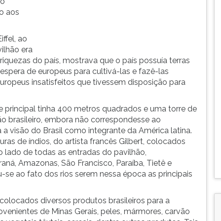
ão
to aos
ffel, ao
ilhão era
quezas do país, mostrava que o país possuía terras
espera de europeus para cultivá-las e fazê-las
uropeus insatisfeitos que tivessem disposição para
te principal tinha 400 metros quadrados e uma torre de
hão brasileiro, embora não correspondesse ao
ia a visão do Brasil como integrante da América latina.
as de índios, do artista francês Gilbert, colocados
lado de todas as entradas do pavilhão,
araná, Amazonas, São Francisco, Paraíba, Tietê e
-se ao fato dos rios serem nessa época as principais
locados diversos produtos brasileiros para a
rovenientes de Minas Gerais, peles, mármores, carvão