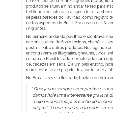
de ferro, borracha, mate, algodões brutos, fibra
G
produtos se situavam no andar térreo para inst
(primeira
fertilidade do solo para a agricultura. També
tecla
se pelas paredes do Pavilhão, como registro d
à
certos aspectos do Brasil. Era o caso das faze
direita
imigrantes.
do
No primeiro andar do pavilhão encontravam-se 
F).
nacionais, além de fios e tecidos, chapéus, sa
Para
postais, entre outros produtos. No segundo and
ir
encontravam-se litografias, gravuras, livros, e
ao
cultura do Brasil letrado, completado com obje
menu
delicadezas em seda. Era um país erudito, inici
principal
representar-se a si próprio de acordo com a óti
pressione
a
No Brasil, a revista Ilustrada, trazia o primeiro
tecla
J
"
Desejando sempre acompanhar os acon
e
damos hoje uma interessante gravura da
depois
maiores construcções conhecidas. Conc
F.
original. Já que, porém, não pode ser,
Pressione