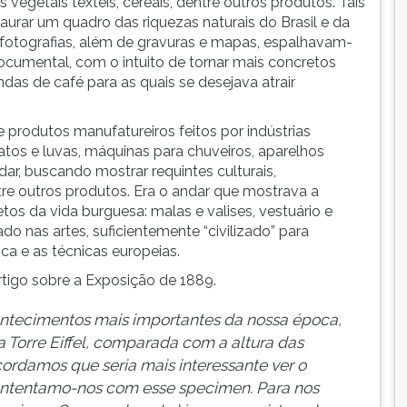
s vegetais têxteis, cereais, dentre outros produtos. Tais
aurar um quadro das riquezas naturais do Brasil e da
m fotografias, além de gravuras e mapas, espalhavam-
ocumental, com o intuito de tornar mais concretos
ndas de café para as quais se desejava atrair
produtos manufatureiros feitos por indústrias
patos e luvas, máquinas para chuveiros, aparelhos
ar, buscando mostrar requintes culturais,
ntre outros produtos. Era o andar que mostrava a
tos da vida burguesa: malas e valises, vestuário e
ado nas artes, suficientemente “civilizado” para
ca e as técnicas europeias.
 artigo sobre a Exposição de 1889.
tecimentos mais importantes da nossa época,
 Torre Eiffel, comparada com a altura das
ordamos que seria mais interessante ver o
 contentamo-nos com esse specimen. Para nos