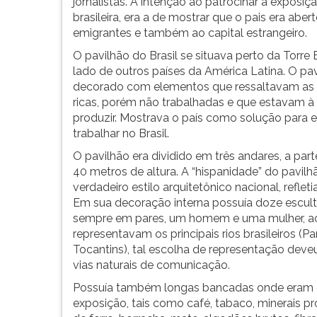
mais
leitura
jornalistas. A intenção ao patrocinar a exposiç
importante
pressione
brasileira, era a de mostrar que o pais era aber
foi
TAB
emigrantes e também ao capital estrangeiro.
a
e
O pavilhão do Brasil se situava perto da Torre Ei
de
depois
lado de outros países da América Latina. O pav
1889,
F.
decorado com elementos que ressaltavam as ri
quando
Para
ricas, porém não trabalhadas e que estavam à 
ainda
pausar
produzir. Mostrava o país como solução para e
era
a
trabalhar no Brasil.
govern...
leitura
O pavilhão era dividido em três andares, a par
pressione
40 metros de altura. A “hispanidade” do pavil
D
verdadeiro estilo arquitetônico nacional, reflet
(primeira
Em sua decoração interna possuía doze escultur
tecla
sempre em pares, um homem e uma mulher, ao 
à
representavam os principais rios brasileiros (P
esquerda
Tocantins), tal escolha de representação deveu
do
vias naturais de comunicação.
F),
para
Possuía também longas bancadas onde eram co
continuar
exposição, tais como café, tabaco, minerais p
pressione