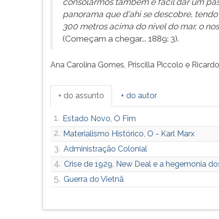
consolarmos também é facil dar um pass
F
panorama que d'ahi se descobre, tendo a 
para
ouvir
300 metros acima do nivel do mar, o nos
essa
(Começam a chegar... 1889: 3).
instrução
novamente.
Ana Carolina Gomes, Priscilla Piccolo e Ricard
+ do assunto
+ do autor
1.
Estado Novo, O Fim
2.
Materialismo Histórico, O - Karl Marx
3.
Administração Colonial
4.
Crise de 1929, New Deal e a hegemonia d
5.
Guerra do Vietnã