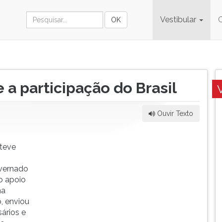
Vestibular
 a participação do Brasil
Ouvir Texto
 teve
overnado
o apoio
ha
, enviou
ários e