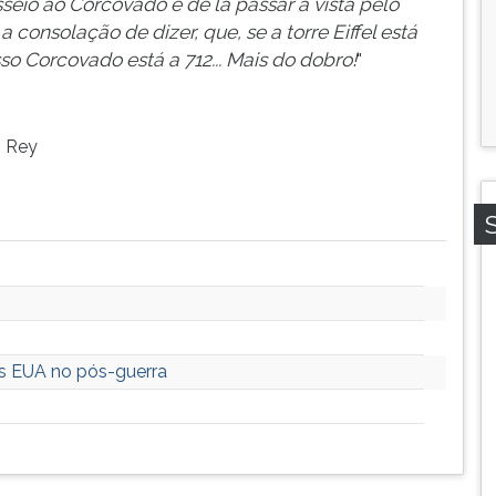
eio ao Corcovado e de lá passar a vista pelo
consolação de dizer, que, se a torre Eiffel está
so Corcovado está a 712... Mais do dobro!
"
o Rey
os EUA no pós-guerra