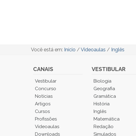
Você está em:
Início
/
Videoaulas
/
Inglês
CANAIS
VESTIBULAR
Você
Vestibular
Biologia
está
Concurso
Geografia
no
Notícias
Gramática
Menu
Artigos
História
Principal.
Cursos
Inglês
Pressione
TAB
Profissões
Matemática
e
Videoaulas
Redação
depois
Downloads
Simulados