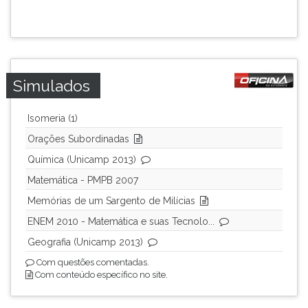
ouvir
essa
instrução
novamente.
Simulados
Isomeria (1)
Orações Subordinadas
Química (Unicamp 2013)
Matemática - PMPB 2007
Memórias de um Sargento de Milícias
ENEM 2010 - Matemática e suas Tecnolo...
Geografia (Unicamp 2013)
Com questões comentadas.
Com conteúdo específico no site.