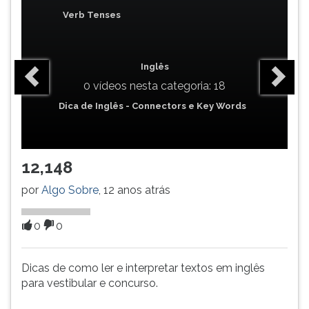
(primeira
Verb Tenses
tecla
à
direita
do
Inglês
F).
0 vídeos nesta categoria: 18
Para
Dica de Inglês - Connectors e Key Words
ir
ao
menu
principal
12,148
pressione
a
por
Algo Sobre
, 12 anos atrás
tecla
J
0
0
e
depois
F.
Dicas de como ler e interpretar textos em inglês
Pressione
para vestibular e concurso.
F
para