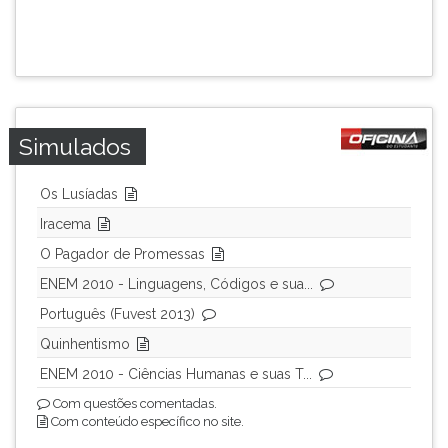
ouvir
essa
instrução
novamente.
Simulados
Os Lusíadas
Iracema
O Pagador de Promessas
ENEM 2010 - Linguagens, Códigos e sua...
Português (Fuvest 2013)
Quinhentismo
ENEM 2010 - Ciências Humanas e suas T...
Com questões comentadas.
Com conteúdo específico no site.