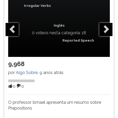
(primeira
Irregular Verbs
tecla
à
direita
do
Inglês
F).
0 vídeos nesta categoria: 18
Para
Reported Speech
ir
ao
menu
principal
9,968
pressione
a
por
Algo Sobre
, 9 anos atrás
tecla
J
0
0
e
depois
F.
O professor Ismael apresenta um resumo sobre
Pressione
Prepositions
F
para