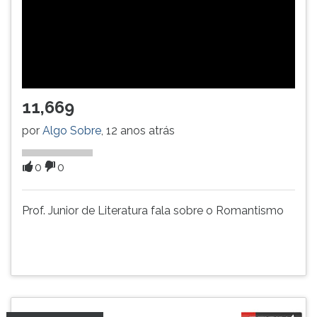
TAB
e
depois
F.
Para
pausar
11,669
a
leitura
por
Algo Sobre
, 12 anos atrás
pressione
D
(primeira
0
0
tecla
à
Prof. Junior de Literatura fala sobre o Romantismo
esquerda
do
F),
para
continuar
pressione
G