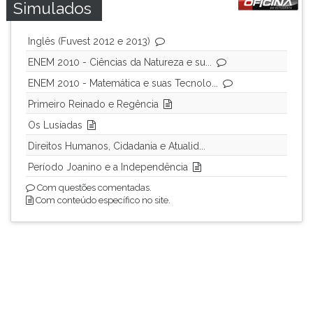
Simulados
(primeira
tecla
à
Inglês (Fuvest 2012 e 2013)
direita
ENEM 2010 - Ciências da Natureza e su...
do
F).
ENEM 2010 - Matemática e suas Tecnolo...
Para
Primeiro Reinado e Regência
ir
Os Lusíadas
ao
menu
Direitos Humanos, Cidadania e Atualid...
principal
Período Joanino e a Independência
pressione
Com questões comentadas.
a
Com conteúdo específico no site.
tecla
J
e
depois
F.
Pressione
F
para