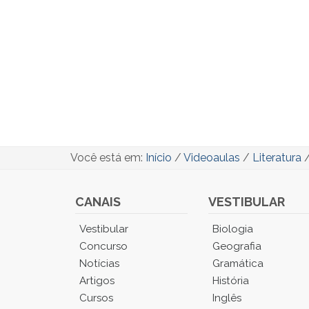
Você está em:
Início
/
Videoaulas
/
Literatura
CANAIS
VESTIBULAR
Você
Vestibular
Biologia
está
Concurso
Geografia
no
Notícias
Gramática
Menu
Artigos
História
Principal.
Cursos
Inglês
Pressione