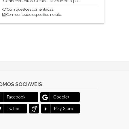
Conhecimentos Gerais - Nível Médio pa...
Com questões comentadas.
Com conteúdo específico no site.
OMOS SOCIAVEIS
Facebook
Google+
Twitter
Play Store