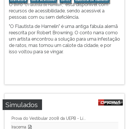
literatura
livro acessivel
livros
flautista de hamelin
O livro "
", está disponível com
O Flautista de Hamelin
ouvir
recursos de acessibilidade, sendo acessível a
essa
pessoas com ou sem deficiência.
instrução
novamente.
"O Flautista de Hamelin" é uma antiga fábula alemã
reescrita por Robert Browning. O conto narra como
um artista encontrou a solução para uma infestação
de ratos, mas tomou um calote da cidade, e por
isso voltou para se vingar.
Simulados
Prova do Vestibular 2008 da UEPB - Lí...
Iracema