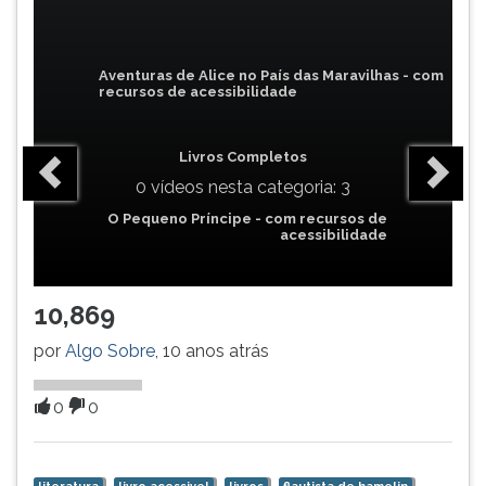
(primeira
tecla
à
Aventuras de Alice no País das Maravilhas - com
direita
recursos de acessibilidade
do
F).
Para
Livros Completos
ir
0 vídeos nesta categoria: 3
ao
O Pequeno Príncipe - com recursos de
menu
acessibilidade
principal
pressione
a
10,869
tecla
J
por
Algo Sobre
, 10 anos atrás
e
depois
0
0
F.
Pressione
F
para