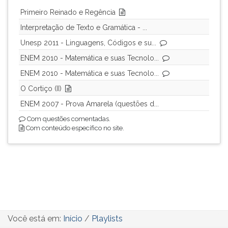
(primeira
Primeiro Reinado e Regência
tecla
à
Interpretação de Texto e Gramática - ...
direita
Unesp 2011 - Linguagens, Códigos e su...
do
ENEM 2010 - Matemática e suas Tecnolo...
F).
Para
ENEM 2010 - Matemática e suas Tecnolo...
ir
O Cortiço (II)
ao
menu
ENEM 2007 - Prova Amarela (questões d...
principal
Com questões comentadas.
pressione
Com conteúdo específico no site.
a
tecla
J
e
depois
F.
Pressione
F
Você está em:
Início
/
Playlists
para