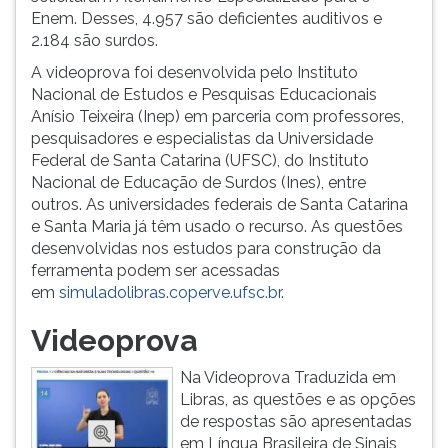
Enem. Desses, 4.957 são deficientes auditivos e
ouvir
2.184 são surdos.
essa
instrução
A videoprova foi desenvolvida pelo Instituto
novamente.
Nacional de Estudos e Pesquisas Educacionais
Anísio Teixeira (Inep) em parceria com professores,
pesquisadores e especialistas da Universidade
Federal de Santa Catarina (UFSC), do Instituto
Nacional de Educação de Surdos (Ines), entre
outros. As universidades federais de Santa Catarina
e Santa Maria já têm usado o recurso. As questões
desenvolvidas nos estudos para construção da
ferramenta podem ser acessadas
em
simuladolibras.coperve.ufsc.br
.
Videoprova
Na Videoprova Traduzida em
Libras, as questões e as opções
de respostas são apresentadas
em Língua Brasileira de Sinais