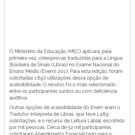
(primeira
tecla
à
direita
do
F).
Para
ir
O Ministério da Educação (MEC) aplicará, pela
ao
primeira vez, videoprovas traduzidas para a Língua
menu
Brasileira de Sinais (Libras) no Exame Nacional do
principal
Ensino Médio (Enem) 2017. Para esta edição, foram
pressione
solicitadas 1.897 utilizações dessa opção de
a
acessibilidade. O recurso foi o mais selecionado
tecla
entre os participantes surdos ou com deficiência
J
auditiva.
e
Outras opções de acessibilidade do Enem eram o
depois
Tradutor-Intérprete de Libras, que teve 1.489
F.
solicitações, e o recurso de Leitura Labial, escolhido
Pressione
por mil pessoas. Cerca de 52 mil participantes
F
solicitaram Atendimento Especializado para o
para