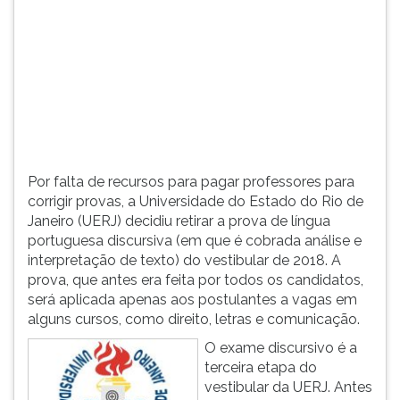
(primeira
tecla
à
direita
do
F).
Para
ir
ao
Por falta de recursos para pagar professores para
menu
corrigir provas, a Universidade do Estado do Rio de
principal
Janeiro (UERJ) decidiu retirar a prova de língua
pressione
portuguesa discursiva (em que é cobrada análise e
a
interpretação de texto) do vestibular de 2018. A
tecla
prova, que antes era feita por todos os candidatos,
J
será aplicada apenas aos postulantes a vagas em
e
alguns cursos, como direito, letras e comunicação.
depois
F.
O exame discursivo é a
Pressione
terceira etapa do
F
vestibular da UERJ. Antes
para