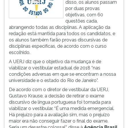
disso, os alunos passam
ouvir
por duas provas
essa
objetivas, com 60
instrução
questões cada,
novamente.
abrangendo todas as disciplinas. A aplicação da
redação está mantida para todos os candidatos, e
os alunos também farão provas discursivas de
disciplinas específicas, de acordo com o curso
escolhido.
A UERJ diz que o objetivo da mudança é de
viabilizar o vestibular estadual de 2018 “nas
condições adversas em que se encontram a nossa
universidade e o estado do Rio de Janeiro”.
De acordo com o diretor de vestibular da UERJ,
Gustavo Krause, a decisão de retirar o exame
discursivo de língua portuguesa foi tomada para
viabilizar o vestibular. “É uma medida emergencial.
Há prejuízo para a avaliação sim, mas o prejuízo
maior era não conseguir fazer o final do exame.
Seria um desastre colossal”, disse à
Agência Brasil
.