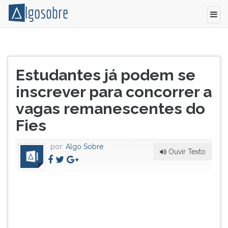
Poderão
Pressione
concorrer
TAB
Título
aqueles
e
Estudantes já podem se
do
que
depois
artigo:
inscrever para concorrer a
tenham
F
participado
para
vagas remanescentes do
de
ouvir
Fies
alguma
o
edição
conteúdo
do
principal
por:
Algo Sobre
Ouvir Texto
Exame
desta
Nacional
tela.
do
Para
Ensino
pular
Médio
essa
(Enem)
leitura
desde
pressione