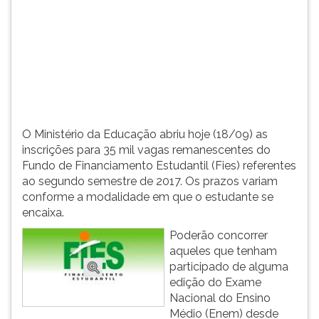
2010.
TAB
e
depois
F.
Para
pausar
a
leitura
O Ministério da Educação abriu hoje (18/09) as
pressione
inscrições para 35 mil vagas remanescentes do
D
Fundo de Financiamento Estudantil (Fies) referentes
(primeira
ao segundo semestre de 2017. Os prazos variam
tecla
conforme a modalidade em que o estudante se
à
encaixa.
esquerda
do
Poderão concorrer
F),
aqueles que tenham
para
participado de alguma
continuar
edição do Exame
pressione
Nacional do Ensino
G
Médio (Enem) desde