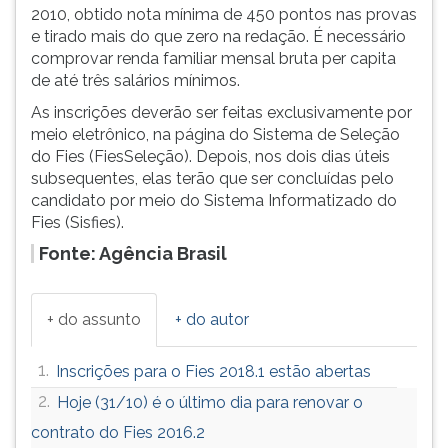
(primeira
2010, obtido nota mínima de 450 pontos nas provas
tecla
e tirado mais do que zero na redação. É necessário
à
comprovar renda familiar mensal bruta per capita
direita
de até três salários mínimos.
do
As inscrições deverão ser feitas exclusivamente por
F).
meio eletrônico, na página do Sistema de Seleção
Para
do Fies (FiesSeleção). Depois, nos dois dias úteis
ir
subsequentes, elas terão que ser concluídas pelo
ao
candidato por meio do Sistema Informatizado do
menu
Fies (Sisfies).
principal
pressione
Fonte: Agência Brasil
a
tecla
J
+ do assunto
+ do autor
e
depois
1.
Inscrições para o Fies 2018.1 estão abertas
F.
2.
Hoje (31/10) é o último dia para renovar o
Pressione
F
contrato do Fies 2016.2
para