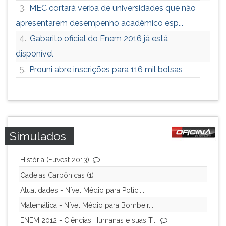
3.
MEC cortará verba de universidades que não
ouvir
essa
apresentarem desempenho acadêmico esp...
instrução
4.
Gabarito oficial do Enem 2016 já está
novamente.
disponível
5.
Prouni abre inscrições para 116 mil bolsas
Simulados
História (Fuvest 2013)
Cadeias Carbônicas (1)
Atualidades - Nível Médio para Políci...
Matemática - Nível Médio para Bombeir...
ENEM 2012 - Ciências Humanas e suas T...