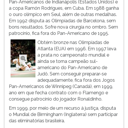
Pan-Americanos de Indianápolis (Estados Unidos) e
ouvir
a copa Ramón Rodrigues, em Cuba. Em 1988 ganha
essa
o ouro olímpico em Seul, além de outras medalhas.
instrução
Em 1992 disputa as Olimpíadas de Barcelona, sem
novamente.
bons resultados. Sofre nova cirurgia no ombro. Sem
patrocínio, fica fora do Pan-Americano de 1995.
Obtém bronze nas Olimpíadas de
Atlanta (EUA) em 1996. Em 1997 leva
a prata no campeonato mundial e
ainda se torna campeão sul-
americano do Pan-Americano de
Judô. Sem conseguir preparar-se
adequadamente, fica fora dos Jogos
Pan-Americanos de Winnipeg (Canadá), em 1999,
ano em que fecha contrato com o Flamengo e
consegue patrocínio do jogador Ronaldinho.
Em 1999, por meio de um recurso à justiça, disputa
o Mundial de Birmingham (Inglaterra) sem participar
das eliminatórias brasileira.