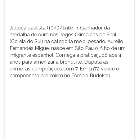
categoria
TAB
meio-
e
pesado.
depois
Aur&eacu...
F.
Judoca paulista (10/3/1964-). Ganhador da
Para
medalha de ouro nos Jogos Olímpicos de Seul
pausar
(Coréia do Sul) na categoria meio-pesado. Aurélio
a
Fernandes Miguel nasce em São Paulo, filho de um
leitura
imigrante espanhol. Começa a praticarjudô aos 4
pressione
anos para amenizar a bronquite. Disputa as
D
primeiras competições com 7. Em 1972 vence o
(primeira
campeonato pré-mirim no Torneio Budokan.
tecla
à
esquerda
do
F),
para
continuar
pressione
G