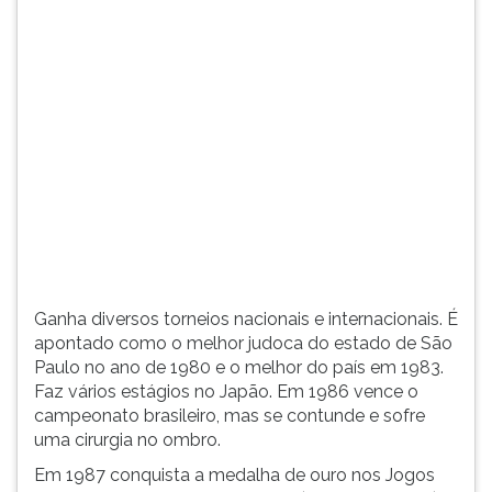
(primeira
tecla
à
direita
do
F).
Para
ir
ao
menu
principal
pressione
a
Ganha diversos torneios nacionais e internacionais. É
tecla
apontado como o melhor judoca do estado de São
J
Paulo no ano de 1980 e o melhor do país em 1983.
e
Faz vários estágios no Japão. Em 1986 vence o
depois
campeonato brasileiro, mas se contunde e sofre
F.
uma cirurgia no ombro.
Pressione
F
Em 1987 conquista a medalha de ouro nos Jogos
para