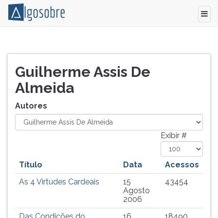
Relação
Pressione
de
TAB
todos
e
Guilherme Assis De
os
depois
Almeida
autores
F
e
para
Autores
colaboradores
ouvir
do
o
Algo
conteúdo
Exibir #
Sobre.
principal
desta
tela.
Título
Data
Acessos
Para
As 4 Virtudes Cardeais
15
43454
pular
Agosto
essa
2006
leitura
pressione
Das Condições do
16
18490