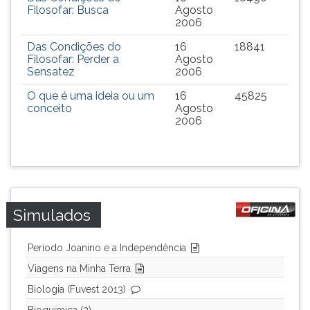
Filosofar: Busca
Agosto
TAB
2006
e
depois
Das Condições do
16
18841
F.
Filosofar: Perder a
Agosto
Para
Sensatez
2006
pausar
O que é uma ideia ou um
16
45825
a
conceito
Agosto
leitura
2006
pressione
D
(primeira
tecla
à
esquerda
Simulados
do
F),
Período Joanino e a Independência
para
continuar
Viagens na Minha Terra
pressione
Biologia (Fuvest 2013)
G