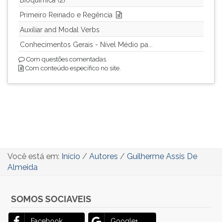
Bioquimica (2)
(primeira
tecla
Primeiro Reinado e Regência
à
Auxiliar and Modal Verbs
direita
Conhecimentos Gerais - Nível Médio pa...
do
F).
Com questões comentadas.
Para
Com conteúdo específico no site.
ir
ao
menu
principal
pressione
a
tecla
J
Você está em:
Início
/
Autores
/
Guilherme Assis De
e
Almeida
depois
F.
SOMOS SOCIAVEIS
Pressione
F
para
Facebook
Google+