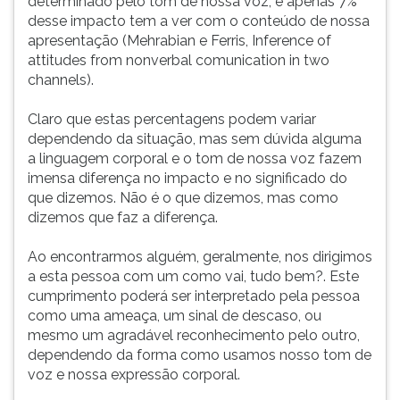
determinado pelo tom de nossa voz, e apenas 7%
ouvir
desse impacto tem a ver com o conteúdo de nossa
essa
apresentação (Mehrabian e Ferris, Inference of
instrução
attitudes from nonverbal comunication in two
novamente.
channels).
Claro que estas percentagens podem variar
dependendo da situação, mas sem dúvida alguma
a linguagem corporal e o tom de nossa voz fazem
imensa diferença no impacto e no significado do
que dizemos. Não é o que dizemos, mas como
dizemos que faz a diferença.
Ao encontrarmos alguém, geralmente, nos dirigimos
a esta pessoa com um como vai, tudo bem?. Este
cumprimento poderá ser interpretado pela pessoa
como uma ameaça, um sinal de descaso, ou
mesmo um agradável reconhecimento pelo outro,
dependendo da forma como usamos nosso tom de
voz e nossa expressão corporal.