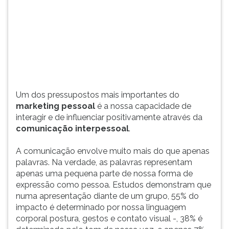
apenas
(primeira
uma
tecla
pequena
à
parte
direita
d
do
F).
Para
ir
ao
Um dos pressupostos mais importantes do
menu
marketing pessoal
é a nossa capacidade de
principal
interagir e de influenciar positivamente através da
pressione
comunicação interpessoal
.
a
tecla
A comunicação envolve muito mais do que apenas
J
palavras. Na verdade, as palavras representam
e
apenas uma pequena parte de nossa forma de
depois
expressão como pessoa. Estudos demonstram que
F.
numa apresentação diante de um grupo, 55% do
Pressione
impacto é determinado por nossa linguagem
F
corporal postura, gestos e contato visual -, 38% é
para