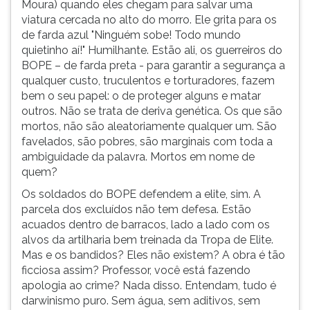
Moura) quando eles chegam para salvar uma
ouvir
viatura cercada no alto do morro. Ele grita para os
essa
de farda azul "Ninguém sobe! Todo mundo
instrução
quietinho aí!" Humilhante. Estão ali, os guerreiros do
novamente.
BOPE – de farda preta - para garantir a segurança a
qualquer custo, truculentos e torturadores, fazem
bem o seu papel: o de proteger alguns e matar
outros. Não se trata de deriva genética. Os que são
mortos, não são aleatoriamente qualquer um. São
favelados, são pobres, são marginais com toda a
ambiguidade da palavra. Mortos em nome de
quem?
Os soldados do BOPE defendem a elite, sim. A
parcela dos excluídos não tem defesa. Estão
acuados dentro de barracos, lado a lado com os
alvos da artilharia bem treinada da Tropa de Elite.
Mas e os bandidos? Eles não existem? A obra é tão
ficciosa assim? Professor, você está fazendo
apologia ao crime? Nada disso. Entendam, tudo é
darwinismo puro. Sem água, sem aditivos, sem