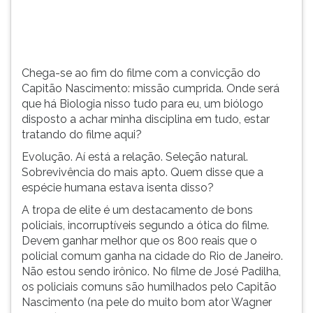
(primeira
tecla
à
direita
do
Chega-se ao fim do filme com a convicção do
F).
Capitão Nascimento: missão cumprida. Onde será
Para
que há Biologia nisso tudo para eu, um biólogo
ir
disposto a achar minha disciplina em tudo, estar
ao
tratando do filme aqui?
menu
Evolução. Aí está a relação. Seleção natural.
principal
Sobrevivência do mais apto. Quem disse que a
pressione
espécie humana estava isenta disso?
a
tecla
A tropa de elite é um destacamento de bons
J
policiais, incorruptíveis segundo a ótica do filme.
e
Devem ganhar melhor que os 800 reais que o
depois
policial comum ganha na cidade do Rio de Janeiro.
F.
Não estou sendo irônico. No filme de José Padilha,
Pressione
os policiais comuns são humilhados pelo Capitão
F
Nascimento (na pele do muito bom ator Wagner
para