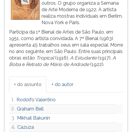
outros. O grupo organiza a Semana
ouvir
de Arte Moderna de 1922. A artista
essa
realiza mostras individuais em Berlim,
instrução
Nova York e Paris.
novamente.
Participa da 1ª Bienal de Artes de São Paulo, em
1951, como artista convidada. A 7ª Bienal (1963)
apresenta 45 trabalhos seus em sala especial. Morre
no ano seguinte, em São Paulo. Entre suas principais
obras estão
Tropical
(1916),
A Estudante
(1917),
A
Boba
e
Retrato de Mário de Andrade
(1922).
+ do assunto
+ do autor
1.
Rodolfo Valentino
2.
Graham Bell
3.
Mikhail Bakúnin
4.
Cazuza