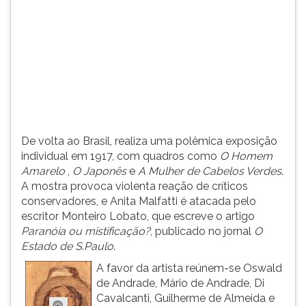
(primeira
tecla
à
direita
do
F).
Para
ir
ao
menu
De volta ao Brasil, realiza uma polêmica exposição
principal
individual em 1917, com quadros como
O Homem
pressione
Amarelo
,
O Japonês
e
A Mulher de Cabelos Verdes
.
a
A mostra provoca violenta reação de críticos
tecla
conservadores, e Anita Malfatti é atacada pelo
J
escritor Monteiro Lobato, que escreve o artigo
e
Paranóia ou mistificação?
, publicado no jornal
O
depois
Estado de S
.
Paulo
.
F.
A favor da artista reúnem-se Oswald
Pressione
de Andrade, Mário de Andrade, Di
F
Cavalcanti, Guilherme de Almeida e
para