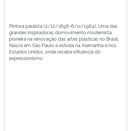
TAB
e
depois
F.
Pintora paulista (2/12/1896-6/11/1964). Uma das
Para
grandes inspiradoras domovimento modernista,
pausar
pioneira na renovação das artes plásticas no Brasil.
a
Nasce em São Paulo e estuda na Alemanha e nos
leitura
Estados Unidos, onde recebe influência do
pressione
expressionismo.
D
(primeira
tecla
à
esquerda
do
F),
para
continuar
pressione
G