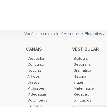
Você está em:
Início
/
Assuntos
/
Biografias
/
CANAIS
VESTIBULAR
Você
Vestibular
Biologia
está
Concurso
Geografia
no
Notícias
Gramática
Menu
Artigos
História
Principal.
Cursos
Inglês
Pressione
TAB
Profissões
Matemática
e
Videoaulas
Redação
depois
Downloads
Simulados
F
Contato