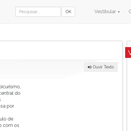
Vestibular
Ouvir Texto
picurismo,
central do
s
ssa por
ulo de
o com os