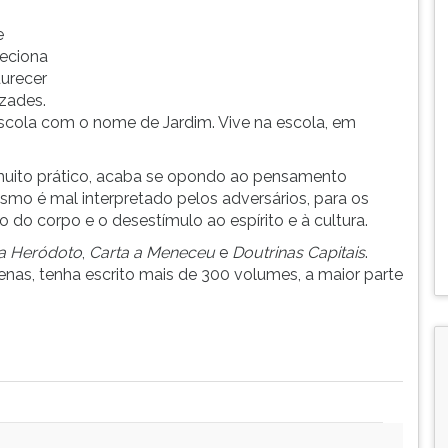
e
eciona
urecer
izades.
scola com o nome de Jardim. Vive na escola, em
muito prático, acaba se opondo ao pensamento
rismo é mal interpretado pelos adversários, para os
o do corpo e o desestímulo ao espírito e à cultura.
 a Heródoto
,
Carta a Meneceu
e
Doutrinas
Capitais
.
enas, tenha escrito mais de 300 volumes, a maior parte