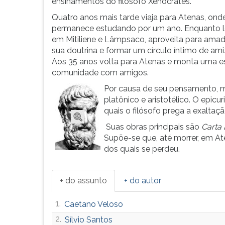
do
leitura
ensinamentos do filósofo Xenócrates.
ser
pressione
Quatro anos mais tarde viaja para Atenas, ond
humano
TAB
permanece estudando por um ano. Enquanto l
a
e
em Mitiliene e Lâmpsaco, aproveita para amad
busca
depois
sua doutrina e formar um círculo íntimo de am
d...
F.
Aos 35 anos volta para Atenas e monta uma e
Para
comunidade com amigos.
pausar
Por causa de seu pensamento, 
a
platônico e aristotélico. O epicu
leitura
quais o filósofo prega a exaltaçã
pressione
D
Suas obras principais são
Carta
(primeira
Supõe-se que, até morrer, em At
tecla
dos quais se perdeu.
à
esquerda
do
+ do assunto
+ do autor
F),
para
1.
Caetano Veloso
continuar
2.
Sílvio Santos
pressione