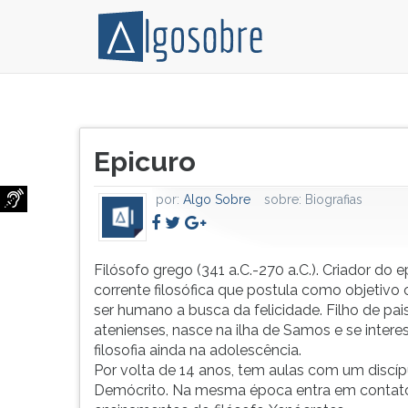
Filósofo
Pressione
grego
TAB
Título
(341
e
Epicuro
do
a.C.-270
depois
artigo:
a.C.).
F
por:
Algo Sobre
sobre:
Biografias
Criador
para
do
ouvir
epicurismo,
o
corrente
conteúdo
Filósofo grego (341 a.C.-270 a.C.). Criador do e
filosófica
principal
corrente filosófica que postula como objetivo 
que
desta
ser humano a busca da felicidade. Filho de pai
postula
tela.
atenienses, nasce na ilha de Samos e se intere
como
Para
filosofia ainda na adolescência.
objetivo
pular
Por volta de 14 anos, tem aulas com um discíp
central
essa
Demócrito. Na mesma época entra em contat