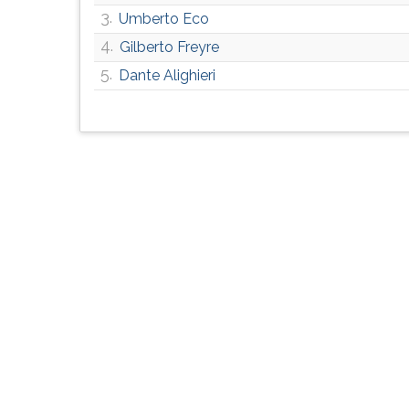
G
3.
Umberto Eco
(primeira
4.
Gilberto Freyre
tecla
5.
à
Dante Alighieri
direita
do
F).
Para
ir
ao
menu
principal
pressione
a
tecla
J
e
depois
F.
Pressione