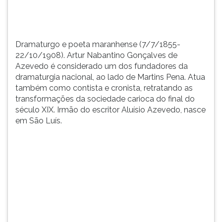
dramaturgia...
TAB
e
depois
F.
Dramaturgo e poeta maranhense (7/7/1855-
Para
22/10/1908). Artur Nabantino Gonçalves de
pausar
Azevedo é considerado um dos fundadores da
a
dramaturgia nacional, ao lado de Martins Pena. Atua
leitura
também como contista e cronista, retratando as
pressione
transformações da sociedade carioca do final do
D
século XIX. Irmão do escritor Aluísio Azevedo, nasce
(primeira
em São Luís.
tecla
à
esquerda
do
F),
para
continuar
pressione
G