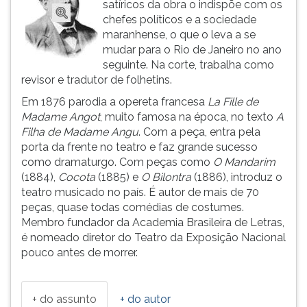
satíricos da obra o indispõe com os
ouvir
chefes políticos e a sociedade
essa
maranhense, o que o leva a se
instrução
mudar para o Rio de Janeiro no ano
novamente.
seguinte. Na corte, trabalha como
revisor e tradutor de folhetins.
Em 1876 parodia a opereta francesa
La Fille
de
Madame Angot
, muito famosa na época, no texto
A
Filha de Madame Angu
. Com a peça, entra pela
porta da frente no teatro e faz grande sucesso
como dramaturgo. Com peças como
O Mandarim
(1884),
Cocota
(1885) e
O Bilontra
(1886), introduz o
teatro musicado no país. É autor de mais de 70
peças, quase todas comédias de costumes.
Membro fundador da Academia Brasileira de Letras,
é nomeado diretor do Teatro da Exposição Nacional
pouco antes de morrer.
+ do assunto
+ do autor