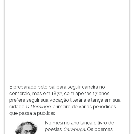
(primeira
tecla
à
direita
do
F).
Para
ir
ao
menu
principal
pressione
a
É preparado pelo pai para seguir carreira no
tecla
comércio, mas em 1872, com apenas 17 anos,
J
prefere seguir sua vocação literária e lança em sua
e
cidade
O Domingo
, primeiro de vários periódicos
depois
que passa a publicar.
F.
Pressione
No mesmo ano lança o livro de
F
poesias
Carapuça
. Os poemas
para