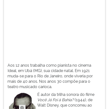
(primeira
tecla
à
direita
do
F).
Para
ir
ao
menu
principal
pressione
Aos 12 anos trabalha como pianista no cinema
a
Ideal, em Ubá (MG), sua cidade natal. Em 1921
tecla
muda-se para o Rio de Janeiro, onde viveria por
J
mais de 40 anos. Nos anos 30 compõe para o
e
teatro musicado carioca.
depois
F.
É autor da trilha sonora do filme
Pressione
Você Já Foi à Bahia?
(1944), de
F
Walt Disney, que concorreu ao
para