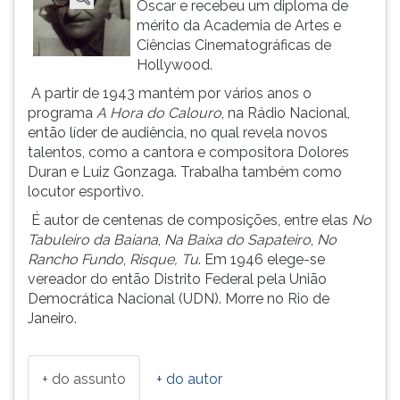
Oscar e recebeu um diploma de
ouvir
mérito da Academia de Artes e
essa
Ciências Cinematográficas de
instrução
Hollywood.
novamente.
A partir de 1943 mantém por vários anos o
programa
A Hora do Calouro
, na Rádio Nacional,
então líder de audiência, no qual revela novos
talentos, como a cantora e compositora Dolores
Duran e Luiz Gonzaga. Trabalha também como
locutor esportivo.
É autor de centenas de composições, entre elas
No
Tabuleiro da Baiana
,
Na Baixa do Sapateiro
,
No
Rancho Fundo
,
Risque,
Tu
. Em 1946 elege-se
vereador do então Distrito Federal pela União
Democrática Nacional (UDN). Morre no Rio de
Janeiro.
+ do assunto
+ do autor