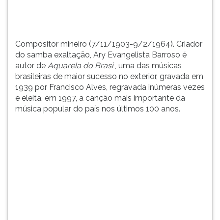
,
TAB
uma
e
d...
depois
F.
Compositor mineiro (7/11/1903-9/2/1964). Criador
Para
do samba exaltação, Ary Evangelista Barroso é
pausar
autor de
Aquarela do Brasi
, uma das músicas
a
brasileiras de maior sucesso no exterior, gravada em
leitura
1939 por Francisco Alves, regravada inúmeras vezes
pressione
e eleita, em 1997, a canção mais importante da
D
música popular do país nos últimos 100 anos.
(primeira
tecla
à
esquerda
do
F),
para
continuar
pressione
G