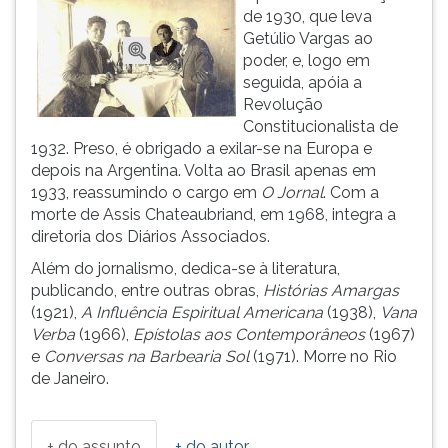
de 1930, que leva
ouvir
Getúlio Vargas ao
essa
poder, e, logo em
instrução
seguida, apóia a
novamente.
Revolução
Constitucionalista de
1932. Preso, é obrigado a exilar-se na Europa e
depois na Argentina. Volta ao Brasil apenas em
1933, reassumindo o cargo em
O Jornal
. Com a
morte de Assis Chateaubriand, em 1968, integra a
diretoria dos Diários Associados.
Além do jornalismo, dedica-se à literatura,
publicando, entre outras obras,
Histórias Amargas
(1921),
A Influência Espiritual Americana
(1938),
Vana
Verba
(1966),
Epístolas aos Contemporâneos
(1967)
e
Conversas na Barbearia Sol
(1971). Morre no Rio
de Janeiro.
+ do assunto
+ do autor