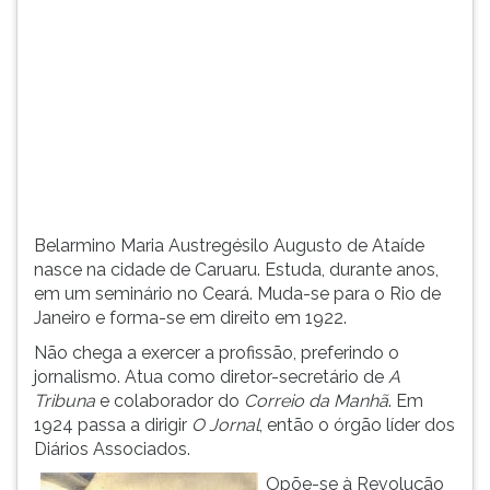
(primeira
tecla
à
direita
do
F).
Para
ir
ao
menu
Belarmino Maria Austregésilo Augusto de Ataíde
principal
nasce na cidade de Caruaru. Estuda, durante anos,
pressione
em um seminário no Ceará. Muda-se para o Rio de
a
Janeiro e forma-se em direito em 1922.
tecla
J
Não chega a exercer a profissão, preferindo o
e
jornalismo. Atua como diretor-secretário de
A
depois
Tribuna
e colaborador do
Correio da Manhã
. Em
F.
1924 passa a dirigir
O Jornal
, então o órgão líder dos
Pressione
Diários Associados.
F
Opõe-se à Revolução
para