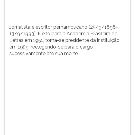
presidente
TAB
da
e
instituiç...
depois
F.
Jornalista e escritor pernambucano (25/9/1898-
Para
13/9/1993). Eleito para a Academia Brasileira de
pausar
Letras em 1951, torna-se presidente da instituição
a
em 1959, reelegendo-se para o cargo
leitura
sucessivamente até sua morte.
pressione
D
(primeira
tecla
à
esquerda
do
F),
para
continuar
pressione
G