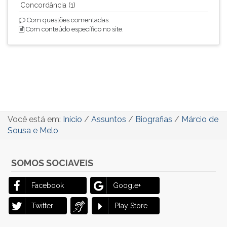
Concordância (1)
Com questões comentadas.
Com conteúdo específico no site.
Você está em:
Início
/
Assuntos
/
Biografias
/
Márcio de
Sousa e Melo
SOMOS SOCIAVEIS
Facebook
Google+
Twitter
Play Store