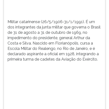
de
TAB
agosto
e
a
depois
31
F.
Militar catarinense (26/5/1906-31/1/1991). É um
de
Para
dos integrantes da junta militar que governa o Brasil
outubro
pausar
de 31 de agosto a 31 de outubro de 1969, no
de
a
impedimento do presidente, general Arthur da
1969,
leitura
Costa e Silva. Nascido em Florianópolis, cursa a
...
pressione
Escola Militar do Realengo, no Rio de Janeiro, e é
D
declarado aspirante a oficial em 1928, integrando a
(primeira
primeira turma de cadetes da Aviação do Exército.
tecla
à
esquerda
do
F),
para
continuar
pressione
G