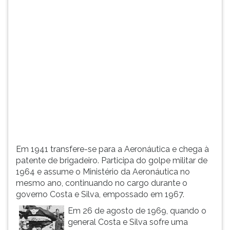
(primeira
tecla
à
direita
do
F).
Para
ir
ao
menu
principal
pressione
a
Em 1941 transfere-se para a Aeronáutica e chega à
tecla
patente de brigadeiro. Participa do golpe militar de
J
1964 e assume o Ministério da Aeronáutica no
e
mesmo ano, continuando no cargo durante o
depois
governo Costa e Silva, empossado em 1967.
F.
Pressione
Em 26 de agosto de 1969, quando o
F
general Costa e Silva sofre uma
para