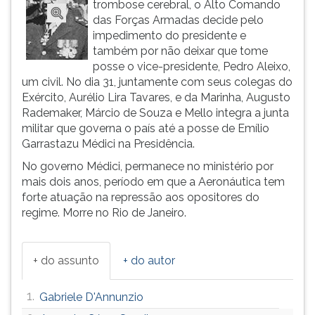
trombose cerebral, o Alto Comando
ouvir
das Forças Armadas decide pelo
essa
impedimento do presidente e
instrução
também por não deixar que tome
novamente.
posse o vice-presidente, Pedro Aleixo,
um civil. No dia 31, juntamente com seus colegas do
Exército, Aurélio Lira Tavares, e da Marinha, Augusto
Rademaker, Márcio de Souza e Mello integra a junta
militar que governa o país até a posse de Emílio
Garrastazu Médici na Presidência.
No governo Médici, permanece no ministério por
mais dois anos, período em que a Aeronáutica tem
forte atuação na repressão aos opositores do
regime. Morre no Rio de Janeiro.
+ do assunto
+ do autor
1.
Gabriele D'Annunzio