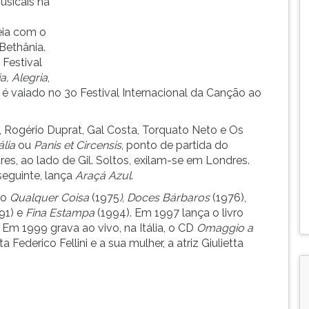
sicais na
éia com o
Bethânia.
Festival
a, Alegria
,
é vaiado no 3o Festival Internacional da Canção ao
 Rogério Duprat, Gal Costa, Torquato Neto e Os
ália
ou
Panis et Circensis
, ponto de partida do
ares, ao lado de Gil. Soltos, exilam-se em Londres.
seguinte, lança
Araçá Azul
.
ão
Qualquer Coisa
(1975
)
,
Doces Bárbaros
(1976),
91) e
Fina Estampa
(1994). Em 1997 lança o livro
. Em 1999 grava ao vivo, na Itália, o CD
Omaggio a
ederico Fellini e a sua mulher, a atriz Giulietta