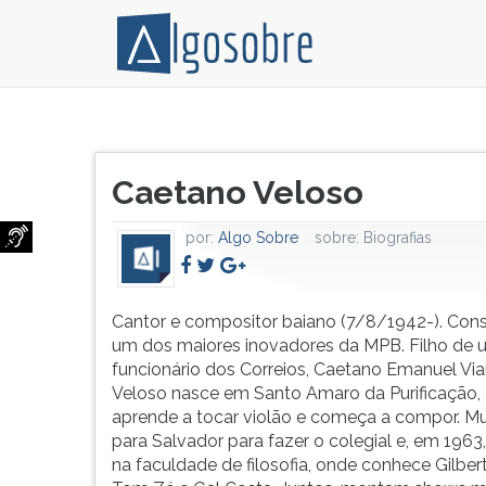
Cantor
Pressione
e
TAB
Título
compositor
e
Caetano Veloso
do
baiano
depois
artigo:
(7/8/1942-).
F
por:
Algo Sobre
sobre:
Biografias
Considerado
para
um
ouvir
dos
o
maiores
conteúdo
Cantor e compositor baiano (7/8/1942-). Con
inovadores
principal
um dos maiores inovadores da MPB. Filho de 
da
desta
funcionário dos Correios, Caetano Emanuel Via
MPB.
tela.
Veloso nasce em Santo Amaro da Purificação,
Filho
Para
aprende a tocar violão e começa a compor. M
de
pular
para Salvador para fazer o colegial e, em 1963,
um
essa
na faculdade de filosofia, onde conhece Gilbert