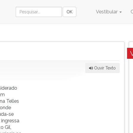
Vestibular
Ouvir Texto
siderado
um
na Telles
 onde
uda-se
 ingressa
o Gil,