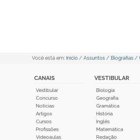
Você está em:
Início
/
Assuntos
/
Biografias
/
CANAIS
VESTIBULAR
Você
Vestibular
Biologia
está
Concurso
Geografia
no
Notícias
Gramática
Menu
Artigos
História
Principal.
Cursos
Inglês
Pressione
TAB
Profissões
Matemática
e
Videoaulas
Redação