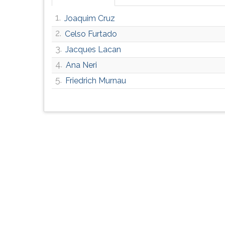
G
1.
Joaquim Cruz
(primeira
tecla
2.
Celso Furtado
à
3.
Jacques Lacan
direita
do
4.
Ana Neri
F).
5.
Friedrich Murnau
Para
ir
ao
menu
principal
pressione
a
tecla
J
e
depois
F.
Pressione