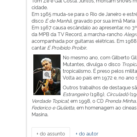
funcionário
leitura
Tom Zé e Gal Costa. Juntos, montam shows mu
dos
pressione
cidade.
Correios,
TAB
Em 1965 muda-se para o Rio de Janeiro e estr
Caetano
e
disco
É de Manhã
, gravado por sua irmã Maria 
Emanuel
depois
Em 1967 causa escândalo ao apresentar, no 3º 
Via...
F.
da MPB da TV Record, a marcha-rancho
Alegri
Para
acompanhada por guitarras elétricas. Em 1968 
pausar
cantar
É Proibido Proibir
.
a
No mesmo ano, com Gilberto Gil,
leitura
Mutantes, divulga o disco
Tropic
pressione
tropicalismo. É preso pelos milit
D
Volta ao país em 1972 e, no ano 
(primeira
Outros trabalhos de destaque s
tecla
Estrangeiro
(1989),
Circuladô
(19
à
Verdade Topical
; em 1998, o CD
Prenda Minha
esquerda
Federico e Giulietta
, em homenagem ao cineasta F
do
Masina.
F),
para
continuar
+ do assunto
+ do autor
pressione