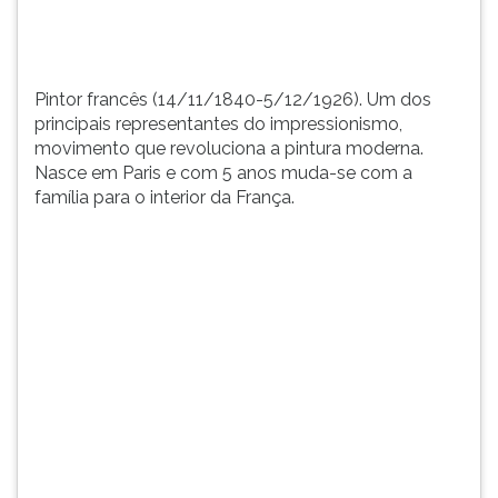
em...
TAB
e
depois
F.
Pintor francês (14/11/1840-5/12/1926). Um dos
Para
principais representantes do impressionismo,
pausar
movimento que revoluciona a pintura moderna.
a
Nasce em Paris e com 5 anos muda-se com a
leitura
família para o interior da França.
pressione
D
(primeira
tecla
à
esquerda
do
F),
para
continuar
pressione
G