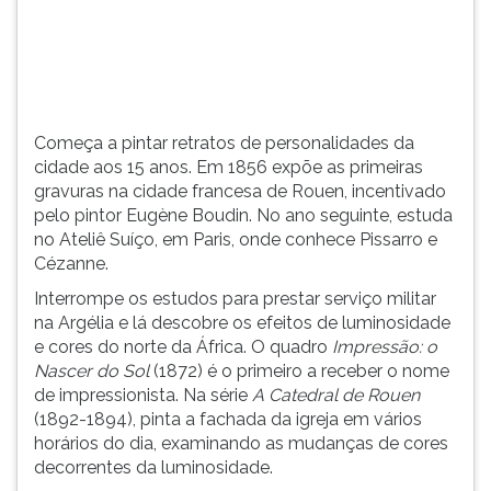
(primeira
tecla
à
direita
do
F).
Começa a pintar retratos de personalidades da
Para
cidade aos 15 anos. Em 1856 expõe as primeiras
ir
gravuras na cidade francesa de Rouen, incentivado
ao
pelo pintor Eugène Boudin. No ano seguinte, estuda
menu
no Ateliê Suíço, em Paris, onde conhece Pissarro e
principal
Cézanne.
pressione
a
Interrompe os estudos para prestar serviço militar
tecla
na Argélia e lá descobre os efeitos de luminosidade
J
e cores do norte da África. O quadro
Impressão: o
e
Nascer do Sol
(1872) é o primeiro a receber o nome
depois
de impressionista. Na série
A Catedral de Rouen
F.
(1892-1894), pinta a fachada da igreja em vários
Pressione
horários do dia, examinando as mudanças de cores
F
decorrentes da luminosidade.
para