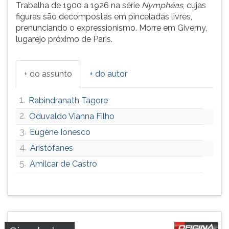
Trabalha de 1900 a 1926 na série
Nymphéas
, cujas
ouvir
figuras são decompostas em pinceladas livres,
essa
prenunciando o expressionismo. Morre em Giverny,
instrução
lugarejo próximo de Paris.
novamente.
+ do assunto
+ do autor
1.
Rabindranath Tagore
2.
Oduvaldo Vianna Filho
3.
Eugène Ionesco
4.
Aristófanes
5.
Amilcar de Castro