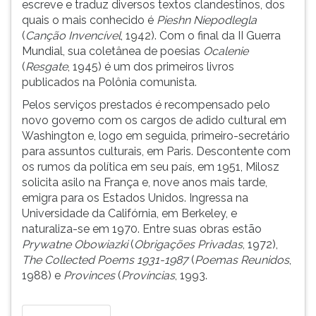
escreve e traduz diversos textos clandestinos, dos
ouvir
quais o mais conhecido é
Pieshn Niepodlegla
essa
(
Canção Invencível
, 1942). Com o final da II Guerra
instrução
Mundial, sua coletânea de poesias
Ocalenie
novamente.
(
Resgate
, 1945) é um dos primeiros livros
publicados na Polônia comunista.
Pelos serviços prestados é recompensado pelo
novo governo com os cargos de adido cultural em
Washington e, logo em seguida, primeiro-secretário
para assuntos culturais, em Paris. Descontente com
os rumos da política em seu país, em 1951, Milosz
solicita asilo na França e, nove anos mais tarde,
emigra para os Estados Unidos. Ingressa na
Universidade da Califórnia, em Berkeley, e
naturaliza-se em 1970. Entre suas obras estão
Prywatne Obowiazki
(
Obrigações Privadas
, 1972),
The Collected Poems 1931-1987
(
Poemas Reunidos
,
1988) e
Provinces
(
Províncias
, 1993.