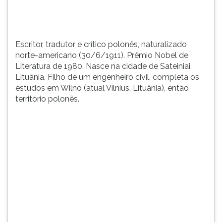
cidade...
TAB
e
depois
F.
Escritor, tradutor e crítico polonês, naturalizado
Para
norte-americano (30/6/1911). Prêmio Nobel de
pausar
Literatura de 1980. Nasce na cidade de Sateiniai,
a
Lituânia. Filho de um engenheiro civil, completa os
leitura
estudos em Wilno (atual Vilnius, Lituânia), então
pressione
território polonês.
D
(primeira
tecla
à
esquerda
do
F),
para
continuar
pressione
G