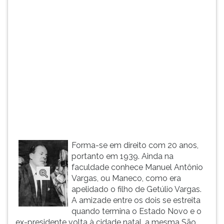
(primeira
tecla
à
direita
do
F).
Para
ir
ao
menu
principal
pressione
a
Forma-se em direito com 20 anos,
tecla
portanto em 1939. Ainda na
J
faculdade conhece Manuel Antônio
e
Vargas, ou Maneco, como era
depois
apelidado o filho de Getúlio Vargas.
F.
A amizade entre os dois se estreita
Pressione
quando termina o Estado Novo e o
F
ex-presidente volta à cidade natal, a mesma São
para