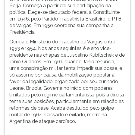
Borja. Começa a partir daí sua participação na
ouvir
política. Elege-se deputado federal à Constituinte,
essa
em 1946, pelo Partido Trabalhista Brasileiro, o PTB
instrução
de Vargas. Em 1950 coordena sua campanha à
novamente.
Presidência.
Ocupa o Ministério do Trabalho de Vargas entre
1953 e 1954. Nos anos seguintes é eleito vice-
presidente nas chapas de Juscelino Kubitschek e de
Jânio Quadros. Em 1961, quando Jânio renuncia,
uma conspiração militar tenta impedir sua posse, e
só assume por causa da mobilização popular a
favor da legalidade, organizada por seu cunhado
Leonel Brizola. Governa no início com poderes
limitados pelo regime parlamentarista, pois a direita
teme suas posições, particularmente em relação às
reformas de base. Acaba destituído pelo golpe
militar de 1964. Cassado e exilado, morre na
Argentina de ataque cardíaco.