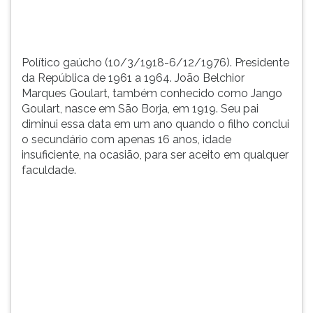
TAB
e
depois
F.
Político gaúcho (10/3/1918-6/12/1976). Presidente
Para
da República de 1961 a 1964. João Belchior
pausar
Marques Goulart, também conhecido como Jango
a
Goulart, nasce em São Borja, em 1919. Seu pai
leitura
diminui essa data em um ano quando o filho conclui
pressione
o secundário com apenas 16 anos, idade
D
insuficiente, na ocasião, para ser aceito em qualquer
(primeira
faculdade.
tecla
à
esquerda
do
F),
para
continuar
pressione
G