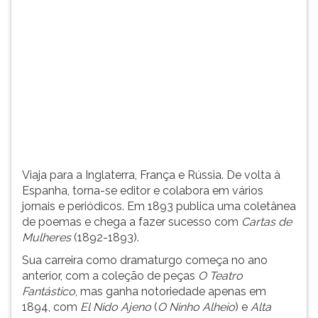
(primeira
tecla
à
direita
do
F).
Para
ir
ao
menu
principal
Viaja para a Inglaterra, França e Rússia. De volta à
pressione
Espanha, torna-se editor e colabora em vários
a
jornais e periódicos. Em 1893 publica uma coletânea
tecla
de poemas e chega a fazer sucesso com
Cartas de
J
Mulheres
(1892-1893).
e
depois
Sua carreira como dramaturgo começa no ano
F.
anterior, com a coleção de peças
O Teatro
Pressione
Fantástico
, mas ganha notoriedade apenas em
F
1894, com
El Nido Ajeno
(
O Ninho Alheio
) e
Alta
para