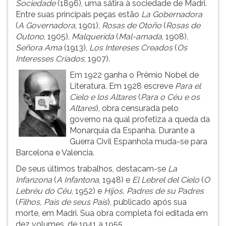
Sociedade
(1896), uma sátira à sociedade de Madri.
ouvir
Entre suas principais peças estão
La Gobernadora
essa
(
A Governadora
, 1901),
Rosas de Otoño
(
Rosas de
instrução
Outono
, 1905),
Malquerida
(
Mal-amada
, 1908),
novamente.
Señora Ama
(1913),
Los Intereses Creados
(
Os
Interesses Criados
, 1907).
Em 1922 ganha o Prêmio Nobel de
Literatura. Em 1928 escreve
Para el
Cielo e los Altares
(
Para o Céu e os
Altares
), obra censurada pelo
governo na qual profetiza a queda da
Monarquia da Espanha. Durante a
Guerra Civil Espanhola muda-se para
Barcelona e Valencia.
De seus últimos trabalhos, destacam-se
La
Infanzona
(
A Infantona
, 1948) e
El Lebrel del Cielo
(
O
Lebréu do Céu
, 1952) e
Hijos, Padres de su Padres
(
Filhos, Pais de seus Pais
), publicado após sua
morte, em Madri. Sua obra completa foi editada em
dez volumes, de 1941 a 1955.