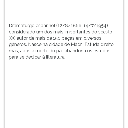
peças
TAB
em
e
diversos
depois
g&eci...
F.
Dramaturgo espanhol (12/8/1866-14/7/1954)
Para
considerado um dos mais importantes do século
pausar
XX, autor de mais de 150 peças em diversos
a
gêneros. Nasce na cidade de Madri. Estuda direito,
leitura
mas, após a morte do pai, abandona os estudos
pressione
para se dedicar à literatura.
D
(primeira
tecla
à
esquerda
do
F),
para
continuar
pressione
G