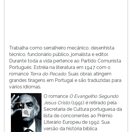
(primeira
tecla
à
direita
do
F).
Para
ir
Trabalha como serralheiro mecânico, desenhista
ao
técnico, funcionário público, jornalista e editor.
menu
Durante toda a vida pertence ao Partido Comunista
principal
Português. Estréia na literatura em 1947 com o
pressione
romance
Terra do Pecado
. Suas obras atingem
a
grandes tiragens em Portugal e são traduzidas para
tecla
vários idiomas.
J
O romance
O Evangelho Segundo
e
Jesus Cristo
(1991) é retirado pela
depois
Secretaria de Cultura portuguesa da
F.
lista de concorrentes ao Prêmio
Pressione
Literário Europeu de 1992. Sua
F
versão da história bíblica
para