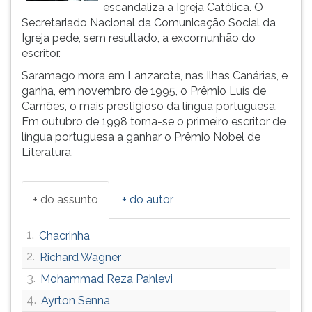
escandaliza a Igreja Católica. O
ouvir
Secretariado Nacional da Comunicação Social da
essa
Igreja pede, sem resultado, a excomunhão do
instrução
escritor.
novamente.
Saramago mora em Lanzarote, nas Ilhas Canárias, e
ganha, em novembro de 1995, o Prêmio Luís de
Camões, o mais prestigioso da língua portuguesa.
Em outubro de 1998 torna-se o primeiro escritor de
língua portuguesa a ganhar o Prêmio Nobel de
Literatura.
+ do assunto
+ do autor
1.
Chacrinha
2.
Richard Wagner
3.
Mohammad Reza Pahlevi
4.
Ayrton Senna