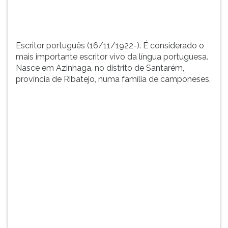
distri...
TAB
e
depois
F.
Escritor português (16/11/1922-). É considerado o
Para
mais importante escritor vivo da língua portuguesa.
pausar
Nasce em Azinhaga, no distrito de Santarém,
a
província de Ribatejo, numa família de camponeses.
leitura
pressione
D
(primeira
tecla
à
esquerda
do
F),
para
continuar
pressione
G