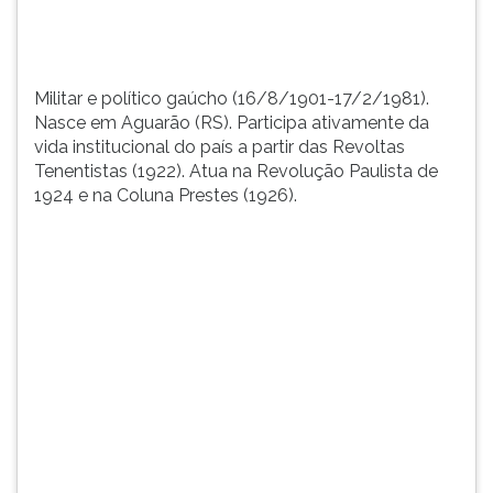
TAB
e
depois
F.
Militar e político gaúcho (16/8/1901-17/2/1981).
Para
Nasce em Aguarão (RS). Participa ativamente da
pausar
vida institucional do país a partir das Revoltas
a
Tenentistas (1922). Atua na Revolução Paulista de
leitura
1924 e na Coluna Prestes (1926).
pressione
D
(primeira
tecla
à
esquerda
do
F),
para
continuar
pressione
G