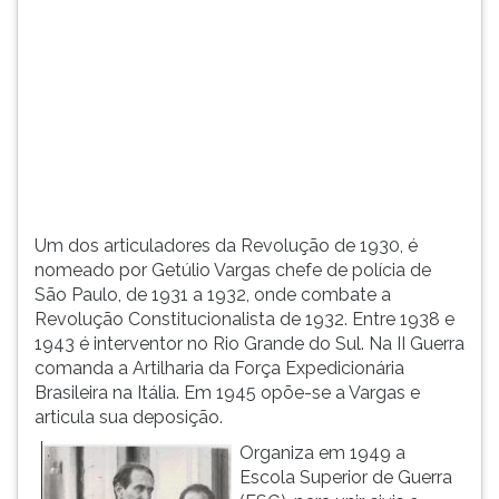
(primeira
tecla
à
direita
do
F).
Para
ir
ao
menu
Um dos articuladores da Revolução de 1930, é
principal
nomeado por Getúlio Vargas chefe de polícia de
pressione
São Paulo, de 1931 a 1932, onde combate a
a
Revolução Constitucionalista de 1932. Entre 1938 e
tecla
1943 é interventor no Rio Grande do Sul. Na II Guerra
J
comanda a Artilharia da Força Expedicionária
e
Brasileira na Itália. Em 1945 opõe-se a Vargas e
depois
articula sua deposição.
F.
Pressione
Organiza em 1949 a
F
Escola Superior de Guerra
para