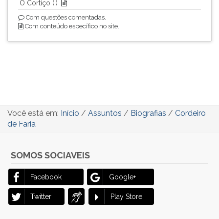
O Cortiço (I)
Com questões comentadas.
Com conteúdo específico no site.
Você está em:
Início
/
Assuntos
/
Biografias
/
Cordeiro
de Faria
SOMOS SOCIAVEIS
Facebook
Google+
Twitter
Play Store