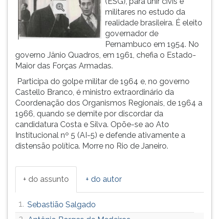
(ESG), para unir civis e
ouvir
militares no estudo da
essa
realidade brasileira. É eleito
instrução
governador de
novamente.
Pernambuco em 1954. No
governo Jânio Quadros, em 1961, chefia o Estado-
Maior das Forças Armadas.
Participa do golpe militar de 1964 e, no governo
Castello Branco, é ministro extraordinário da
Coordenação dos Organismos Regionais, de 1964 a
1966, quando se demite por discordar da
candidatura Costa e Silva. Opõe-se ao Ato
Institucional nº 5 (AI-5) e defende ativamente a
distensão política. Morre no Rio de Janeiro.
+ do assunto
+ do autor
1.
Sebastião Salgado
2.